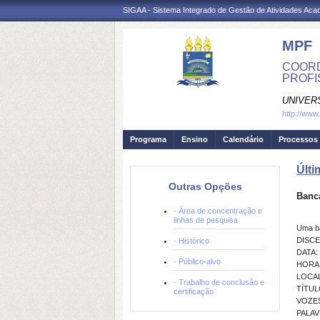
SIGAA - Sistema Integrado de Gestão de Atividades Ac
MPF
COORD
PROFI
UNIVER
http://www
Programa
Ensino
Calendário
Processos 
Últi
Outras Opções
Banc
· Área de concentração e
linhas de pesquisa
Uma b
DISCE
· Histórico
DATA: 
· Público-alvo
HORA:
LOCAL
· Trabalho de conclusão e
TÍTU
certificação
VOZE
PALAV