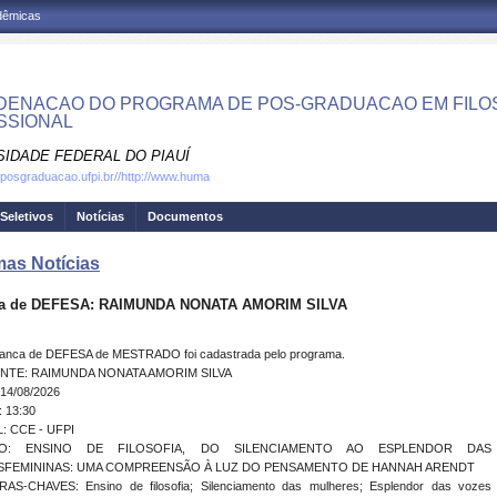
adêmicas
ENACAO DO PROGRAMA DE POS-GRADUACAO EM FILOS
SSIONAL
SIDADE FEDERAL DO PIAUÍ
.posgraduacao.ufpi.br//http://www.huma
Seletivos
Notícias
Documentos
mas Notícias
a de DEFESA: RAIMUNDA NONATA AMORIM SILVA
anca de DEFESA de MESTRADO foi cadastrada pelo programa.
NTE: RAIMUNDA NONATA AMORIM SILVA
14/08/2026
 13:30
: CCE - UFPI
LO: ENSINO DE FILOSOFIA, DO SILENCIAMENTO AO ESPLENDOR DAS
SFEMININAS: UMA COMPREENSÃO À LUZ DO PENSAMENTO DE HANNAH ARENDT
RAS-CHAVES: Ensino de filosofia; Silenciamento das mulheres; Esplendor das vozes