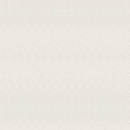
Externo à Instituição - LAERTE BEZERRA DE AMORIM - IFPI
Interno - 964.***.***-87 - SAMMY SIDNEY ROCHA MATIAS - UESPI
Cadastrada em: 23/08/2021