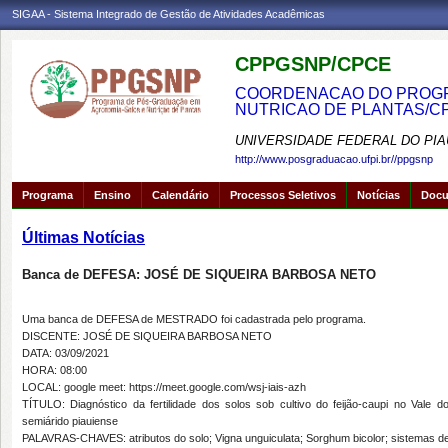
SIGAA - Sistema Integrado de Gestão de Atividades Acadêmicas
CPPGSNP/CPCE
COORDENACAO DO PROGRA
NUTRICAO DE PLANTAS/C
UNIVERSIDADE FEDERAL DO PIA
http://www.posgraduacao.ufpi.br//ppgsnp
Programa
Ensino
Calendário
Processos Seletivos
Notícias
Doc
Últimas Notícias
Banca de DEFESA: JOSÉ DE SIQUEIRA BARBOSA NETO
Uma banca de DEFESA de MESTRADO foi cadastrada pelo programa.
DISCENTE: JOSÉ DE SIQUEIRA BARBOSA NETO
DATA: 03/09/2021
HORA: 08:00
LOCAL: google meet: https://meet.google.com/wsj-iais-azh
TÍTULO: Diagnóstico da fertilidade dos solos sob cultivo do feijão-caupi no Val
semiárido piauiense
PALAVRAS-CHAVES: atributos do solo; Vigna unguiculata; Sorghum bicolor; sistemas d