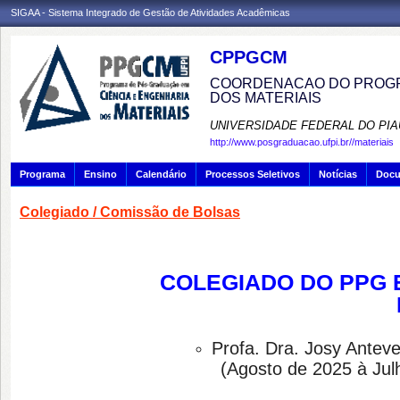
SIGAA - Sistema Integrado de Gestão de Atividades Acadêmicas
CPPGCM
COORDENACAO DO PROGR
DOS MATERIAIS
UNIVERSIDADE FEDERAL DO PIA
http://www.posgraduacao.ufpi.br//materiais
Programa
Ensino
Calendário
Processos Seletivos
Notícias
Doc
Colegiado / Comissão de Bolsas
COLEGIADO DO
PPG 
P
rofa. Dra. Josy Anteve
(
Agosto de 2025 à Jul