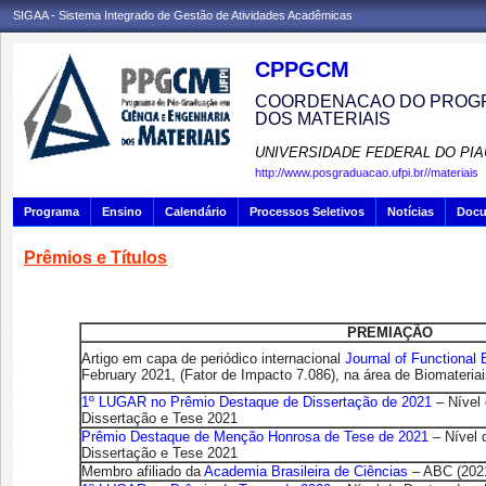
SIGAA - Sistema Integrado de Gestão de Atividades Acadêmicas
CPPGCM
COORDENACAO DO PROGR
DOS MATERIAIS
UNIVERSIDADE FEDERAL DO PIA
http://www.posgraduacao.ufpi.br//materiais
Programa
Ensino
Calendário
Processos Seletivos
Notícias
Doc
Prêmios e Títulos
PREMIAÇÃO
Artigo em capa de periódico internacional
Journal of Functional 
February
2021,
(Fator de Impacto 7.086), na área de Biomateriai
1º LUGAR no Prêmio Destaque de Dissertação de 2021
– Nível
Dissertação e Tese 2021
Prêmio Destaque de Menção Honrosa de Tese de 2021
– Nível 
Dissertação e Tese 2021
Membro afiliado da
Academia Brasileira de Ciências
– ABC (202