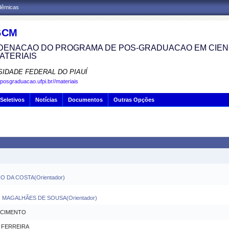
adêmicas
GCM
ENACAO DO PROGRAMA DE POS-GRADUACAO EM CIENC
ATERIAIS
SIDADE FEDERAL DO PIAUÍ
.posgraduacao.ufpi.br//materiais
Seletivos
Notícias
Documentos
Outras Opções
O DA COSTA(Orientador)
O
MAGALHÃES DE SOUSA(Orientador)
SCIMENTO
 FERREIRA