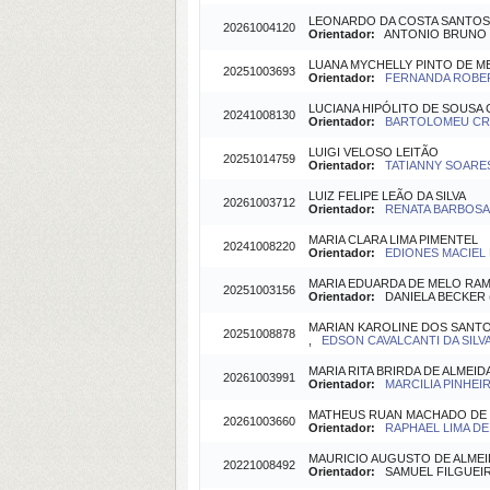
LEONARDO DA COSTA SANTOS
20261004120
Orientador:
ANTONIO BRUNO DE
LUANA MYCHELLY PINTO DE M
20251003693
Orientador:
FERNANDA ROBERT
LUCIANA HIPÓLITO DE SOUSA
20241008130
Orientador:
BARTOLOMEU CRUZ
LUIGI VELOSO LEITÃO
20251014759
Orientador:
TATIANNY SOARES 
LUIZ FELIPE LEÃO DA SILVA
20261003712
Orientador:
RENATA BARBOSA(O
MARIA CLARA LIMA PIMENTEL
20241008220
Orientador:
EDIONES MACIEL 
MARIA EDUARDA DE MELO RA
20251003156
Orientador:
DANIELA BECKER (C
MARIAN KAROLINE DOS SANT
20251008878
,
EDSON CAVALCANTI DA SILVA 
MARIA RITA BRIRDA DE ALMEID
20261003991
Orientador:
MARCILIA PINHEIR
MATHEUS RUAN MACHADO DE
20261003660
Orientador:
RAPHAEL LIMA DE 
MAURICIO AUGUSTO DE ALMEI
20221008492
Orientador:
SAMUEL FILGUEIRA