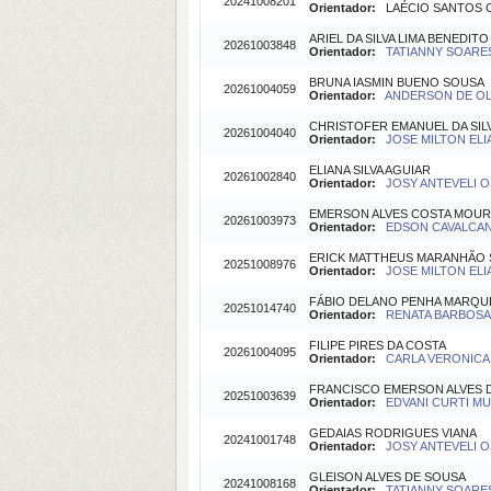
20241008201
Orientador:
LAÉCIO SANTOS CA
ARIEL DA SILVA LIMA BENEDITO
20261003848
Orientador:
TATIANNY SOARES 
BRUNA IASMIN BUENO SOUSA
20261004059
Orientador:
ANDERSON DE OLI
CHRISTOFER EMANUEL DA SIL
20261004040
Orientador:
JOSE MILTON ELIA
ELIANA SILVA AGUIAR
20261002840
Orientador:
JOSY ANTEVELI OS
EMERSON ALVES COSTA MOU
20261003973
Orientador:
EDSON CAVALCANTI
ERICK MATTHEUS MARANHÃO S
20251008976
Orientador:
JOSE MILTON ELIA
FÁBIO DELANO PENHA MARQU
20251014740
Orientador:
RENATA BARBOSA(O
FILIPE PIRES DA COSTA
20261004095
Orientador:
CARLA VERONICA 
FRANCISCO EMERSON ALVES 
20251003639
Orientador:
EDVANI CURTI MUN
GEDAIAS RODRIGUES VIANA
20241001748
Orientador:
JOSY ANTEVELI OS
GLEISON ALVES DE SOUSA
20241008168
Orientador:
TATIANNY SOARES 