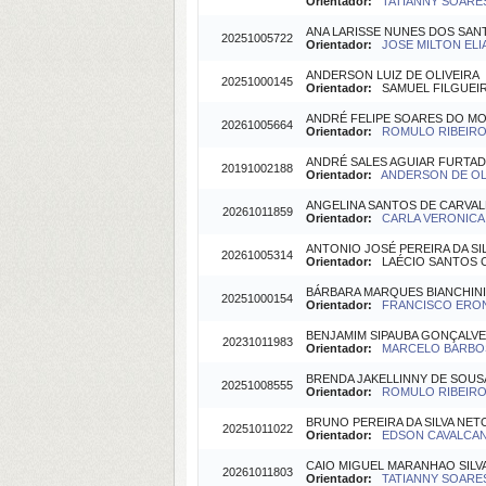
Orientador:
TATIANNY SOARES 
ANA LARISSE NUNES DOS SAN
20251005722
Orientador:
JOSE MILTON ELIA
ANDERSON LUIZ DE OLIVEIRA
20251000145
Orientador:
SAMUEL FILGUEIRA
ANDRÉ FELIPE SOARES DO MO
20261005664
Orientador:
ROMULO RIBEIRO 
ANDRÉ SALES AGUIAR FURTA
20191002188
Orientador:
ANDERSON DE OLI
ANGELINA SANTOS DE CARVA
20261011859
Orientador:
CARLA VERONICA 
ANTONIO JOSÉ PEREIRA DA SI
20261005314
Orientador:
LAÉCIO SANTOS CA
BÁRBARA MARQUES BIANCHIN
20251000154
Orientador:
FRANCISCO ERONI
BENJAMIM SIPAUBA GONÇALVE
20231011983
Orientador:
MARCELO BARBOSA
BRENDA JAKELLINNY DE SOUS
20251008555
Orientador:
ROMULO RIBEIRO 
BRUNO PEREIRA DA SILVA NET
20251011022
Orientador:
EDSON CAVALCANTI
CAIO MIGUEL MARANHAO SILV
20261011803
Orientador:
TATIANNY SOARES 