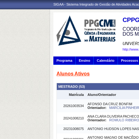
SIGAA - Sistema Integrado de Gestão de Atividades Ac
CPP
COORD
DOS M
UNIVER
http://www
Programa
Ensino
Calendário
Processos 
Alunos Ativos
MESTRADO (53)
Matrícula
Aluno/Orientador
AFONSO DA CRUZ BONFIM
20261003534
Orientador:
MARCILIA PINHEIR
ANA CLARA OLIVEIRA PACHEC
20241008210
Orientador:
ROMULO RIBEIRO 
20231008075
ANTONIO HUDSON LOPES NA
ANTONIO MAGNO DE MACÊDO