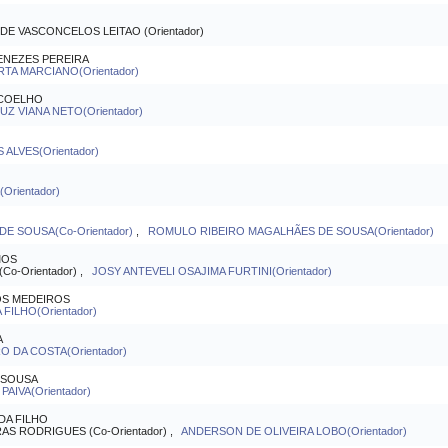
 VASCONCELOS LEITAO (Orientador)
ENEZES PEREIRA
A MARCIANO(Orientador)
 COELHO
 VIANA NETO(Orientador)
ALVES(Orientador)
rientador)
DE SOUSA(Co-Orientador)
,
ROMULO RIBEIRO MAGALHÃES DE SOUSA(Orientador)
MOS
o-Orientador) ,
JOSY ANTEVELI OSAJIMA FURTINI(Orientador)
OS MEDEIROS
FILHO(Orientador)
A
O DA COSTA(Orientador)
 SOUSA
PAIVA(Orientador)
DA FILHO
S RODRIGUES (Co-Orientador) ,
ANDERSON DE OLIVEIRA LOBO(Orientador)