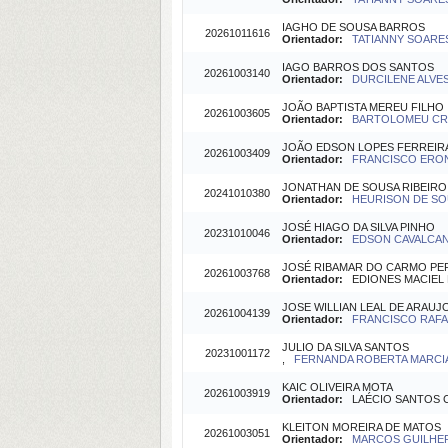
IAGHO DE SOUSA BARROS
20261011616
Orientador:
TATIANNY SOARES 
IAGO BARROS DOS SANTOS
20261003140
Orientador:
DURCILENE ALVES 
JOÃO BAPTISTA MEREU FILHO
20261003605
Orientador:
BARTOLOMEU CRUZ
JOÃO EDSON LOPES FERREIR
20261003409
Orientador:
FRANCISCO ERONI
JONATHAN DE SOUSA RIBEIRO
20241010380
Orientador:
HEURISON DE SOUS
JOSÉ HIAGO DA SILVA PINHO
20231010046
Orientador:
EDSON CAVALCANTI
JOSÉ RIBAMAR DO CARMO PER
20261003768
Orientador:
EDIONES MACIEL D
JOSE WILLIAN LEAL DE ARAUJ
20261004139
Orientador:
FRANCISCO RAFAE
JULIO DA SILVA SANTOS
20231001172
,
FERNANDA ROBERTA MARCIAN
KAIC OLIVEIRA MOTA
20261003919
Orientador:
LAÉCIO SANTOS CA
KLEITON MOREIRA DE MATOS
20261003051
Orientador:
MARCOS GUILHER