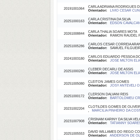
CARLA ADRIANA RODRIGUES D
20191001064
Orientador:
LIVIO CESAR CUNH
CARLA CRISTINA DA SILVA
20251000163
Orientador:
EDSON CAVALCANTI
CARLA THALIA SOARES MOTA
20261008844
Orientador:
RAMON RAUDEL PEÑ
CARLOS CESAR CORREIA ARA
20251005286
Orientador:
SAMUEL FILGUEIRA
CARLOS EDUARDO PESSOA D
20241003180
Orientador:
JOSE MILTON ELIA
CLEBER DECARLI DE ASSIS
20251000280
Orientador:
JOSE MILTON ELIA
CLEITON JAMES GOMES
20251005080
Orientador:
JOSY ANTEVELI OS
CLERSON DALVANI REIS
20251000172
Orientador:
BARTOLOMEU CRUZ
CLOTILDES GOMES DE OLIVEI
20231002204
,
MARCILIA PINHEIRO DA COSTA
CRISNAM KARINY DA SILVA VE
20231007908
Orientador:
TATIANNY SOARES 
DAVID WILLAMES DO REGO C
20251005553
Orientador:
ANDERSON DE OLI