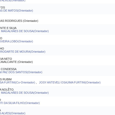
ALVES(Orientador)
TOS
S DE MATOS(Orientador)
S RODRIGUES (Orientador)
NTE E SILVA
MAGALHÃES DE SOUSA(Orientador)
DO
VEIRA LOBO(Orientador)
LHO
RODARTE DE MOURA(Orientador)
LVA NETO
VALCANTE (Orientador)
I CONDESSA
 PAZ DOS SANTOS(Orientador)
S RUBIM
 FURTINI(Co-Orientador)
,
JOSY ANTEVELI OSAJIMA FURTINI(Orientador)
A NOLÊTO
MAGALHÃES DE SOUSA(Orientador)
O
 DA SILVA FILHO(Orientador)
A
ALVES(Orientador)