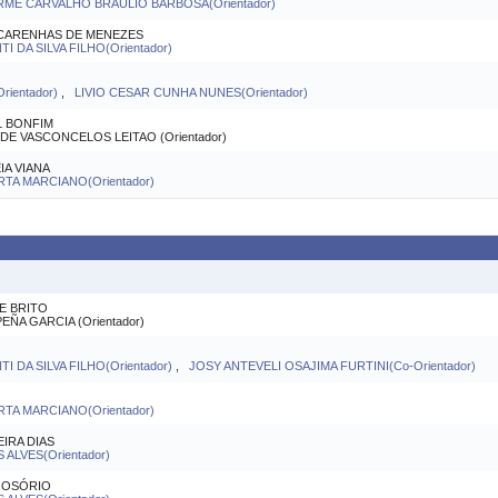
ME CARVALHO BRAULIO BARBOSA(Orientador)
SCARENHAS DE MENEZES
 DA SILVA FILHO(Orientador)
rientador)
,
LIVIO CESAR CUNHA NUNES(Orientador)
L BONFIM
 VASCONCELOS LEITAO (Orientador)
A VIANA
A MARCIANO(Orientador)
E BRITO
A GARCIA (Orientador)
 DA SILVA FILHO(Orientador)
,
JOSY ANTEVELI OSAJIMA FURTINI(Co-Orientador)
A MARCIANO(Orientador)
IRA DIAS
ALVES(Orientador)
 OSÓRIO