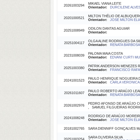
MIKAEL VIANA LEITE
20261003294
Orientador:
DURCILENE ALVES 
MILTON THÉLIO DE ALBUQUE
20201000521
Orientador:
JOSE MILTON ELIA
ODILON DANTAS AGUIAR
20251008949
Orientador:
OLGA ALINE RODRIGUES DA SI
20251004117
Orientador:
RENATA BARBOSA(O
PALOMA MAIA COSTA
20231008039
Orientador:
EDVANI CURTI MUN
PATRIK ANDERSON MENEZES 
20251003380
Orientador:
FRANCISCO RAFAE
PAULO HENRIQUE NOGUEIRA DA
20241001523
Orientador:
CARLA VERONICA 
PAULO ROBERTO ARAÚJO LEA
20261011607
Orientador:
RENATA BARBOSA(O
PEDRO AFONSO DE ARAÚJO C
20261002976
, SAMUEL FILGUEIRAS RODRIGU
RODRIGO DE ARAÚJO MOREI
20241008248
Orientador:
JOSE MILTON ELIA
20181002765
SARA DIENNIFF GONÇALVES 
SARA OLIVEIRA SILVA
20251003254