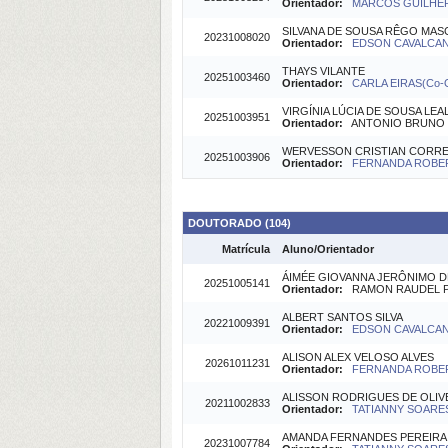
Orientador:
MARCOS GUILHER
SILVANA DE SOUSA RÊGO MA
20231008020
Orientador:
EDSON CAVALCANTI
THAYS VILANTE
20251003460
Orientador:
CARLA EIRAS(Co-O
VIRGÍNIA LÚCIA DE SOUSA LEA
20251003951
Orientador:
ANTONIO BRUNO DE
WERVESSON CRISTIAN CORREI
20251003906
Orientador:
FERNANDA ROBERT
DOUTORADO (104)
Matrícula
Aluno/Orientador
ÁIMÉE GIOVANNA JERÔNIMO D
20251005141
Orientador:
RAMON RAUDEL PEÑ
ALBERT SANTOS SILVA
20221009391
Orientador:
EDSON CAVALCANTI
ALISON ALEX VELOSO ALVES
20261011231
Orientador:
FERNANDA ROBERT
ALISSON RODRIGUES DE OLIVE
20211002833
Orientador:
TATIANNY SOARES 
AMANDA FERNANDES PEREIRA
20231007784