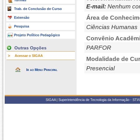
Turmas
E-mail:
Nenhum con
Trab. de Conclusão de Curso
Área de Conhecim
Extensão
Ciências Humanas
Pesquisa
Projeto Político Pedagógico
Convênio Acadêmi
PARFOR
Outras Opções
Acessar o SIGAA
Modalidade de Cur
Presencial
Ir ao Menu Principal
SIGAA | Superintendência de Tecnologia da Informação - STI/UF