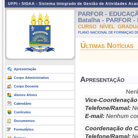
UFPI ›
SIGAA - Sistema Integrado de Gestão de Atividades Ac
PARFOR - EDUCAÇÃ
Batalha - PARFOR - 
CURSO NÍVEL GRADU
PLANO NACIONAL DE FORMAÇAO DE
Últimas Notícias
Apresentação
Apresentação
Corpo Administrativo
Corpo Docente
Nenh
Alunos Ativos
Vice-Coordenação
Calendário
Telefone/Ramal:
Ne
Currículos
E-mail:
Nenhum con
Documentos
Coordenação do C
Formulários
Telefone/Ramal:
Ne