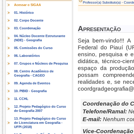
Professor(a) Substituto(a) - Coor
Acessar o SIGAA
01. Histórico
02. Corpo Docente
Apresentação
03. Coordenação
04. Núcleo Docente Estruturante
Seja bem-vindo!!! 
(NDE) - Geografia
Federal do Piauí (UF
05. Comissões do Curso
ensino, pesquisa e e
06. Laboratórios
didática, técnico-ci
07. Grupos e Núcleos de Pesquisa
espaço da produção
08. Centro Acadêmico de
possam compreende
Geografia - CAGEO
realidades e, se nece
09. Agenda de Eventos
coordgradgeografia@u
10. PIBID - Geografia
11. CCHL
Coordenação do C
12. Projeto Pedagógico do Curso
Telefone/Ramal:
Ne
de Geografia 2007
E-mail:
Nenhum con
13. Projeto Pedagógico do Curso
de Licenciatura em Geografia -
UFPI (2018)
Vice-Coordenação