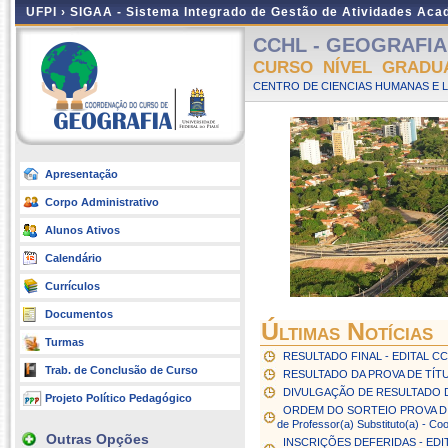
UFPI ›
SIGAA - Sistema Integrado de Gestão de Atividades Ac
CCHL - GEOGRAFIA -
CURSO NÍVEL GRADU
CENTRO DE CIENCIAS HUMANAS E L
Apresentação
Corpo Administrativo
Alunos Ativos
Calendário
Currículos
Documentos
Últimas Notícias
Turmas
RESULTADO FINAL - EDITAL CCHL
Trab. de Conclusão de Curso
RESULTADO DA PROVA DE TÍTUL
DIVULGAÇÃO DE RESULTADO D
Projeto Político Pedagógico
ORDEM DO SORTEIO PROVA DIDÁT
de Professor(a) Substituto(a) - C
Outras Opções
INSCRIÇÕES DEFERIDAS - EDITAL