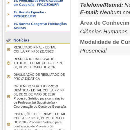
14. Programa de Pós-Graduação
Telefone/Ramal:
Ne
em Geografia - PPGGEO/UFPI
E-mail:
Nenhum con
15. Revista Equador -
PPGGEO/UFPI
Área de Conhecim
16. Revista Geografia: Publicações
Avulsas
Ciências Humanas
Notícias
Modalidade de Cur
RESULTADO FINAL - EDITAL
Presencial
CCHL/UFPI Nº 08 (21/05/26)
RESULTADO DA PROVA DE
TÍTULOS - EDITAL CCHL/UFPI Nº
08, DE 21 DE MAIO DE 2026
DIVULGAÇÃO DE RESULTADO DE
PRÓVA DIDÁTICA
ORDEM DO SORTEIO PROVA
DIDÁTICA - EDITAL CCHL/UFPI Nº
08, DE 21 DE MAIO DE 2026
Processo Seletivo para contratação
de Professor(a) Substituto(a) -
Coordenação do Curso de Geografia
INSCRIÇÕES DEFERIDAS - EDITAL
CCHL/UFPI Nº 08, DE 21 DE MAIO
DE 2026 - Processo Seletivo para
contratação de Professor(a)