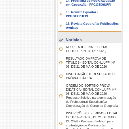
14. Programa de Pós-Graduação
em Geografia - PPGGEO/UFPI
15. Revista Equador -
PPGGEO/UFPI
16. Revista Geografia: Publicações
Avulsas
Notícias
RESULTADO FINAL - EDITAL
CCHL/UFPI Nº 08 (21/05/26)
RESULTADO DA PROVA DE
TÍTULOS - EDITAL CCHL/UFPI Nº
08, DE 21 DE MAIO DE 2026
DIVULGAÇÃO DE RESULTADO DE
PRÓVA DIDÁTICA
ORDEM DO SORTEIO PROVA
DIDÁTICA - EDITAL CCHL/UFPI Nº
08, DE 21 DE MAIO DE 2026
Processo Seletivo para contratação
de Professor(a) Substituto(a) -
Coordenação do Curso de Geografia
INSCRIÇÕES DEFERIDAS - EDITAL
CCHL/UFPI Nº 08, DE 21 DE MAIO
DE 2026 - Processo Seletivo para
contratação de Professor(a)