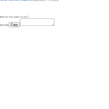
hat do you want to do ?
Copy
ew mail