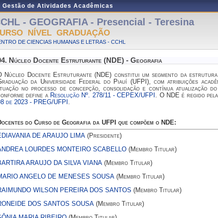
e Gestão de Atividades Acadêmicas
CHL - GEOGRAFIA - Presencial - Teresina
URSO NÍVEL GRADUAÇÃO
NTRO DE CIENCIAS HUMANAS E LETRAS - CCHL
04. Núcleo Docente Estruturante (NDE) - Geografia
O Núcleo Docente Estruturante (NDE) constitui um segmento da estrutura
Graduação da Universidade Federal do Piauí (UFPI), com atribuições acad
atuação no processo de concepção, consolidação e contínua atualização 
conforme define a
Resolução Nº. 278/11 - CEPEX/UFPI
. O NDE é regido pela
98 de 2023 - PREG/UFPI
.
Docentes do Curso de Geografia da UFPI que compõem o NDE:
EDIAVANIA DE ARAUJO LIMA
(Presidente)
ANDREA LOURDES MONTEIRO SCABELLO
(Membro Titular)
BARTIRA ARAUJO DA SILVA VIANA
(Membro Titular)
MARIO ANGELO DE MENESES SOUSA
(Membro Titular)
RAIMUNDO WILSON PEREIRA DOS SANTOS
(Membro Titular)
RONEIDE DOS SANTOS SOUSA
(Membro Titular)
SÔNIA MARIA RIBEIRO
(Membro Titular)