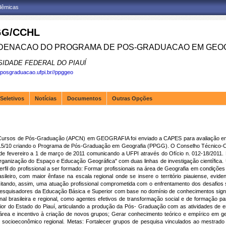
adêmicas
G/CCHL
ENACAO DO PROGRAMA DE POS-GRADUACAO EM GEOG
SIDADE FEDERAL DO PIAUÍ
.posgraduacao.ufpi.br//ppggeo
Seletivos
Notícias
Documentos
Outras Opções
 Cursos de Pós-Graduação (APCN) em GEOGRAFIA foi enviado a CAPES para avaliação em 
. 115/10 criando o Programa de Pós-Graduação em Geografia (PPGG). O Conselho Técnico-
e fevereiro a 1 de março de 2011 comunicando a UFPI através do Ofício n. 012-18/2011. 
ganização do Espaço e Educação Geográfica" com duas linhas de investigação científica.
erfil do profissional a ser formado: Formar profissionais na área de Geografia em condiçõe
leiro, com maior ênfase na escala regional onde se insere o território piauiense, evid
scitando, assim, uma atuação profissional comprometida com o enfrentamento dos desafios
 pesquisadores da Educação Básica e Superior com base no domínio de conhecimentos sign
nal brasileira e regional, como agentes efetivos de transformação social e de formação pa
rior do Estado do Piauí, articulando a produção da Pós- Graduação com as atividades de 
área e incentivo à criação de novos grupos; Gerar conhecimento teórico e empírico em geo
 e socioeconômico regional. Metas: Fortalecer grupos de pesquisa vinculados ao mestrado