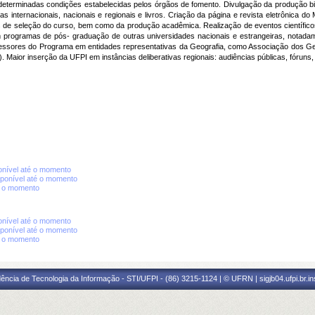
eterminadas condições estabelecidas pelos órgãos de fomento. Divulgação da produção bi
tas internacionais, nacionais e regionais e livros. Criação da página e revista eletrônica 
s de seleção do curso, bem como da produção acadêmica. Realização de eventos científicos
om programas de pós- graduação de outras universidades nacionais e estrangeiras, nota
ofessores do Programa em entidades representativas da Geografia, como Associação dos Ge
or inserção da UFPI em instâncias deliberativas regionais: audiências públicas, fóruns, e
nível até o momento
ponível até o momento
é o momento
nível até o momento
ponível até o momento
é o momento
ência de Tecnologia da Informação - STI/UFPI - (86) 3215-1124 | © UFRN | sigjb04.ufpi.br.i