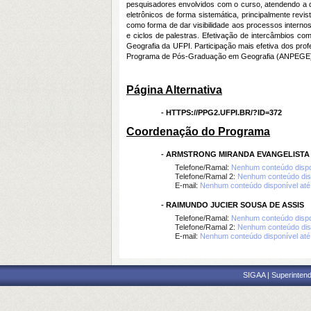
pesquisadores envolvidos com o curso, atendendo a d
eletrônicos de forma sistemática, principalmente revis
como forma de dar visibilidade aos processos interno
e ciclos de palestras. Efetivação de intercâmbios c
Geografia da UFPI. Participação mais efetiva dos pr
Programa de Pós-Graduação em Geografia (ANPEGE). Mai
Página Alternativa
-
HTTPS://PPG2.UFPI.BR/?ID=372
Coordenação do Programa
-
ARMSTRONG MIRANDA EVANGELISTA
Telefone/Ramal:
Nenhum conteúdo dispo
Telefone/Ramal 2:
Nenhum conteúdo dis
E-mail:
Nenhum conteúdo disponível at
-
RAIMUNDO JUCIER SOUSA DE ASSIS
Telefone/Ramal:
Nenhum conteúdo dispo
Telefone/Ramal 2:
Nenhum conteúdo dis
E-mail:
Nenhum conteúdo disponível at
SIGAA | Superintend