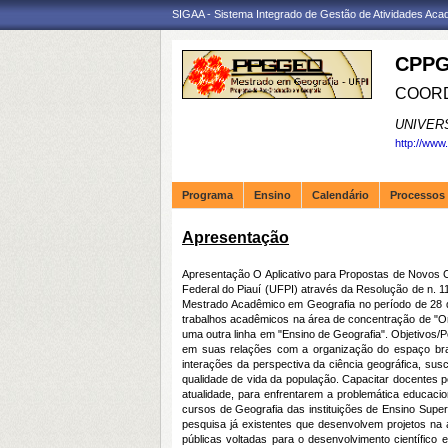
SIGAA - Sistema Integrado de Gestão de Atividades Ac
CPPG
COORD
UNIVER
http://www
Programa
Ensino
Calendário
Processos 
Apresentação
Apresentação O Aplicativo para Propostas de Novos
Federal do Piauí (UFPI) através da Resolução de n
Mestrado Acadêmico em Geografia no período de 28 d
trabalhos acadêmicos na área de concentração de "Or
uma outra linha em "Ensino de Geografia". Objetivos/P
em suas relações com a organização do espaço brasi
interações da perspectiva da ciência geográfica, su
qualidade de vida da população. Capacitar docentes
atualidade, para enfrentarem a problemática educacio
cursos de Geografia das instituições de Ensino Supe
pesquisa já existentes que desenvolvem projetos na 
públicas voltadas para o desenvolvimento científico