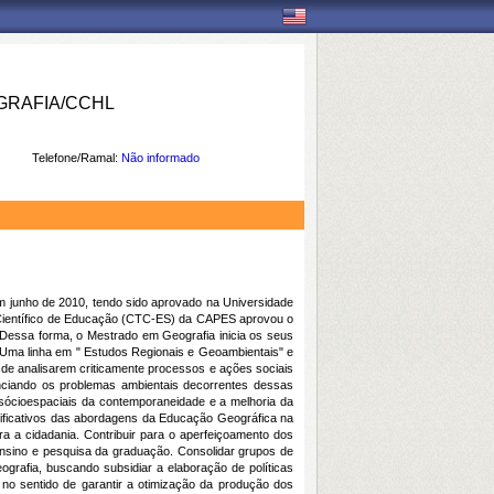
RAFIA/CCHL
Telefone/Ramal:
Não informado
junho de 2010, tendo sido aprovado na Universidade
Científico de Educação (CTC-ES) da CAPES aprovou o
Dessa forma, o Mestrado em Geografia inicia os seus
 Uma linha em " Estudos Regionais e Geoambientais" e
s de analisarem criticamente processos e ações sociais
enciando os problemas ambientais decorrentes dessas
 sócioespaciais da contemporaneidade e a melhoria da
ificativos das abordagens da Educação Geográfica na
ra a cidadania. Contribuir para o aperfeiçoamento dos
ensino e pesquisa da graduação. Consolidar grupos de
grafia, buscando subsidiar a elaboração de políticas
 no sentido de garantir a otimização da produção dos