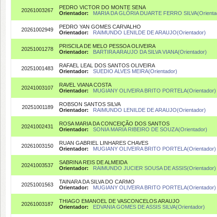
PEDRO VICTOR DO MONTE SENA
20261003267
Orientador:
MARIA DA GLÓRIA DUARTE FERRO SILVA(Orienta
PEDRO YAN GOMES CARVALHO
20261002949
Orientador:
RAIMUNDO LENILDE DE ARAUJO(Orientador)
PRISCILA DE MELO PESSOA OLIVEIRA
20251001278
Orientador:
BARTIRA ARAUJO DA SILVA VIANA(Orientador)
RAFAEL LEAL DOS SANTOS OLIVEIRA
20251001483
Orientador:
SUEDIO ALVES MEIRA(Orientador)
RAVEL VIANA COSTA
20241003107
Orientador:
MUGIANY OLIVEIRA BRITO PORTELA(Orientador)
ROBSON SANTOS SILVA
20251001189
Orientador:
RAIMUNDO LENILDE DE ARAUJO(Orientador)
ROSA MARIA DA CONCEIÇÃO DOS SANTOS
20241002431
Orientador:
SONIA MARIA RIBEIRO DE SOUZA(Orientador)
RUAN GABRIEL LINHARES CHAVES
20261003150
Orientador:
MUGIANY OLIVEIRA BRITO PORTELA(Orientador)
SABRINA REIS DE ALMEIDA
20241003537
Orientador:
RAIMUNDO JUCIER SOUSA DE ASSIS(Orientador)
TAINARA DA SILVA DO CARMO
20251001563
Orientador:
MUGIANY OLIVEIRA BRITO PORTELA(Orientador)
THIAGO EMANOEL DE VASCONCELOS ARAUJO
20261003187
Orientador:
EDVANIA GOMES DE ASSIS SILVA(Orientador)