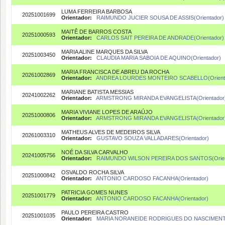
LUMA FERREIRA BARBOSA
20251001699
Orientador:
RAIMUNDO JUCIER SOUSA DE ASSIS(Orientador)
MAITÊ DE BARROS COSTA
20251000593
Orientador:
CARLOS SAIT PEREIRA DE ANDRADE(Orientador)
MARIA ALINE MARQUES DA SILVA
20251003450
Orientador:
CLAUDIA MARIA SABOIA DE AQUINO(Orientador)
MARIA FRANCISCA DE ABREU DA ROCHA
20261002869
Orientador:
ANDREA LOURDES MONTEIRO SCABELLO(Orient
MARIANE BATISTA MESSIAS
20241002262
Orientador:
ARMSTRONG MIRANDA EVANGELISTA(Orientador
MARIA VIVIANE LOPES DE ARAÚJO
20251000806
Orientador:
ARMSTRONG MIRANDA EVANGELISTA(Orientador
MATHEUS ALVES DE MEDEIROS SILVA
20261003310
Orientador:
GUSTAVO SOUZA VALLADARES(Orientador)
NOÉ DA SILVA CARVALHO
20241005756
Orientador:
RAIMUNDO WILSON PEREIRA DOS SANTOS(Orien
OSVALDO ROCHA SILVA
20251000842
Orientador:
ANTONIO CARDOSO FACANHA(Orientador)
PATRICIA GOMES NUNES
20251001779
Orientador:
ANTONIO CARDOSO FACANHA(Orientador)
PAULO PEREIRA CASTRO
20251001035
Orientador:
MARIA NORANEIDE RODRIGUES DO NASCIMENTO