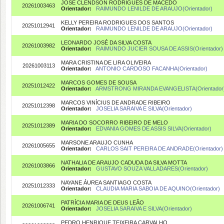
JOSÉ CLENDSON RODRIGUES DE MACÊDO
20261003463
Orientador:
RAIMUNDO LENILDE DE ARAUJO(Orientador)
KELLY PEREIRA RODRIGUES DOS SANTOS
20251012941
Orientador:
RAIMUNDO LENILDE DE ARAUJO(Orientador)
LEONARDO JOSÉ DA SILVA COSTA
20261003982
Orientador:
RAIMUNDO JUCIER SOUSA DE ASSIS(Orientador)
MARA CRISTINA DE LIRA OLIVEIRA
20261003113
Orientador:
ANTONIO CARDOSO FACANHA(Orientador)
MARCOS GOMES DE SOUSA
20251012422
Orientador:
ARMSTRONG MIRANDA EVANGELISTA(Orientador
MARCOS VINÍCIUS DE ANDRADE RIBEIRO
20251012398
Orientador:
JOSELIA SARAIVA E SILVA(Orientador)
MARIA DO SOCORRO RIBEIRO DE MELO
20251012389
Orientador:
EDVANIA GOMES DE ASSIS SILVA(Orientador)
MARSONE ARAUJO CUNHA
20261005655
Orientador:
CARLOS SAIT PEREIRA DE ANDRADE(Orientador)
NATHALIA DE ARAUJO CADUDA DA SILVA MOTTA
20261003866
Orientador:
GUSTAVO SOUZA VALLADARES(Orientador)
NAYANE ÁUREA SANTIAGO COSTA
20251012333
Orientador:
CLAUDIA MARIA SABOIA DE AQUINO(Orientador)
PATRÍCIA MARIA DE DEUS LEÃO
20261006741
Orientador:
JOSELIA SARAIVA E SILVA(Orientador)
PEDRO HENRIQUE TEIXEIRA CARVALHO