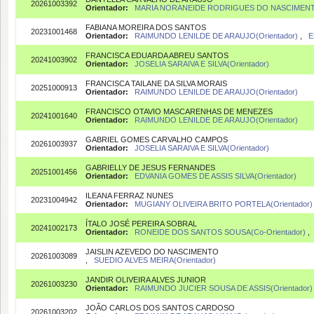
20261003392
Orientador:
MARIA NORANEIDE RODRIGUES DO NASCIMENTO
FABIANA MOREIRA DOS SANTOS
20231001468
Orientador:
RAIMUNDO LENILDE DE ARAUJO(Orientador)
,
E
FRANCISCA EDUARDA ABREU SANTOS
20241003902
Orientador:
JOSELIA SARAIVA E SILVA(Orientador)
FRANCISCA TAILANE DA SILVA MORAIS
20251000913
Orientador:
RAIMUNDO LENILDE DE ARAUJO(Orientador)
FRANCISCO OTAVIO MASCARENHAS DE MENEZES
20241001640
Orientador:
RAIMUNDO LENILDE DE ARAUJO(Orientador)
GABRIEL GOMES CARVALHO CAMPOS
20261003937
Orientador:
JOSELIA SARAIVA E SILVA(Orientador)
GABRIELLY DE JESUS FERNANDES
20251001456
Orientador:
EDVANIA GOMES DE ASSIS SILVA(Orientador)
ILEANA FERRAZ NUNES
20231004942
Orientador:
MUGIANY OLIVEIRA BRITO PORTELA(Orientador)
ÍTALO JOSÉ PEREIRA SOBRAL
20241002173
Orientador:
RONEIDE DOS SANTOS SOUSA(Co-Orientador)
JAISLIN AZEVEDO DO NASCIMENTO
20261003089
,
SUEDIO ALVES MEIRA(Orientador)
JANDIR OLIVEIRA ALVES JUNIOR
20261003230
Orientador:
RAIMUNDO JUCIER SOUSA DE ASSIS(Orientador)
JOÃO CARLOS DOS SANTOS CARDOSO
20261003202