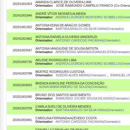
AMANDA CLARICE DE OLIVEIRA LIMA
20251001053
Orientador:
JOSÉ RAIMUNDO CAMPELO FRANCO (Co-Orienta
ANDRÉ VÍTOR MORAES ALMEIDA
20241001846
Orientador:
ANDREA LOURDES MONTEIRO SCABELLO(Orient
ANTONIA EDNA DE ARAÚJO GOMES
20251001302
Orientador:
BARTIRA ARAUJO DA SILVA VIANA(Orientador)
ANTONIA RAFAELA OLIVEIRA VANDERLEI
20241001962
Orientador:
ANTONIO CARDOSO FACANHA(Orientador)
ANTONIA VANGILENE DE SOUSA BATISTA
20261003347
Orientador:
ARMSTRONG MIRANDA EVANGELISTA(Orientador
ARLENE RODRIGUES LIMA
20251000735
Orientador:
ANDREA LOURDES MONTEIRO SCABELLO(Orient
BEATRIZ RODRIGUES LUSTOSA
20241003798
Orientador:
SUEDIO ALVES MEIRA(Orientador)
,
EMANUEL LI
BRENDA KAROLINE PEREIRA DA CONCEIÇÃO
20261004003
,
SONIA MARIA RIBEIRO DE SOUZA(Orientador)
BRUNO DOS SANTOS NASCIMENTO
20251001090
Orientador:
RAIMUNDO JUCIER SOUSA DE ASSIS(Orientador)
CAMILA SUELI DE OLIVEIRA MENDES
20261003759
Orientador:
BARTIRA ARAUJO DA SILVA VIANA(Orientador)
CAROLINA FERNANDA AZEVEDO COSTA
20261003481
Orientador:
ANTONIO CARDOSO FACANHA(Orientador)
DANYELLA CARVALHO DE ARAUJO