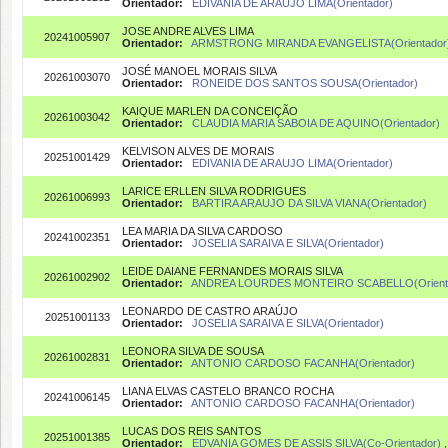
Orientador:
EDIVANIA DE ARAUJO LIMA(Orientador)
JOSE ANDRE ALVES LIMA
20241005907
Orientador:
ARMSTRONG MIRANDA EVANGELISTA(Orientador
JOSÉ MANOEL MORAIS SILVA
20261003070
Orientador:
RONEIDE DOS SANTOS SOUSA(Orientador)
KAIQUE MARLEN DA CONCEIÇÃO
20261003042
Orientador:
CLAUDIA MARIA SABOIA DE AQUINO(Orientador)
KELVISON ALVES DE MORAIS
20251001429
Orientador:
EDIVANIA DE ARAUJO LIMA(Orientador)
LARICE ERLLEN SILVA RODRIGUES
20261006993
Orientador:
BARTIRA ARAUJO DA SILVA VIANA(Orientador)
LEA MARIA DA SILVA CARDOSO
20241002351
Orientador:
JOSELIA SARAIVA E SILVA(Orientador)
LEIDE DAIANE FERNANDES MORAIS SILVA
20261002902
Orientador:
ANDREA LOURDES MONTEIRO SCABELLO(Orient
LEONARDO DE CASTRO ARAÚJO
20251001133
Orientador:
JOSELIA SARAIVA E SILVA(Orientador)
LEONORA SILVA DE SOUSA
20261002831
Orientador:
ANTONIO CARDOSO FACANHA(Orientador)
LIANA ELVAS CASTELO BRANCO ROCHA
20241006145
Orientador:
ANTONIO CARDOSO FACANHA(Orientador)
LUCAS DOS REIS SANTOS
20251001385
Orientador:
EDVANIA GOMES DE ASSIS SILVA(Co-Orientador)