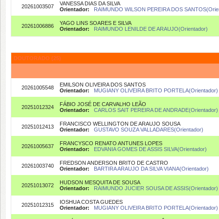
VANESSA DIAS DA SILVA
20261003507
Orientador:
RAIMUNDO WILSON PEREIRA DOS SANTOS(Orien
YAGO LINS SOARES E SILVA
20261006886
Orientador:
RAIMUNDO LENILDE DE ARAUJO(Orientador)
DOUTORADO (25)
Matrícula
Aluno/Orientador
EMILSON OLIVEIRA DOS SANTOS
20261005548
Orientador:
MUGIANY OLIVEIRA BRITO PORTELA(Orientador)
FÁBIO JOSÉ DE CARVALHO LEÃO
20251012324
Orientador:
CARLOS SAIT PEREIRA DE ANDRADE(Orientador)
FRANCISCO WELLINGTON DE ARAUJO SOUSA
20251012413
Orientador:
GUSTAVO SOUZA VALLADARES(Orientador)
FRANCYSCO RENATO ANTUNES LOPES
20261005637
Orientador:
EDVANIA GOMES DE ASSIS SILVA(Orientador)
FREDSON ANDERSON BRITO DE CASTRO
20261003740
Orientador:
BARTIRA ARAUJO DA SILVA VIANA(Orientador)
HUDSON MESQUITA DE SOUSA
20251013072
Orientador:
RAIMUNDO JUCIER SOUSA DE ASSIS(Orientador)
IOSHUA COSTA GUEDES
20251012315
Orientador:
MUGIANY OLIVEIRA BRITO PORTELA(Orientador)