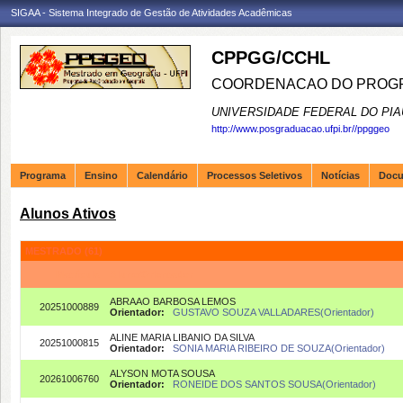
SIGAA - Sistema Integrado de Gestão de Atividades Acadêmicas
CPPGG/CCHL
COORDENACAO DO PROGR
UNIVERSIDADE FEDERAL DO PIA
http://www.posgraduacao.ufpi.br//ppggeo
Programa
Ensino
Calendário
Processos Seletivos
Notícias
Doc
Alunos Ativos
MESTRADO (61)
Matrícula
Aluno/Orientador
ABRAAO BARBOSA LEMOS
20251000889
Orientador:
GUSTAVO SOUZA VALLADARES(Orientador)
ALINE MARIA LIBANIO DA SILVA
20251000815
Orientador:
SONIA MARIA RIBEIRO DE SOUZA(Orientador)
ALYSON MOTA SOUSA
20261006760
Orientador:
RONEIDE DOS SANTOS SOUSA(Orientador)