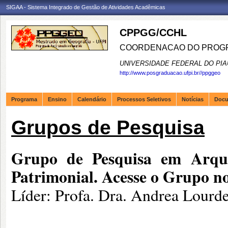
SIGAA - Sistema Integrado de Gestão de Atividades Acadêmicas
CPPGG/CCHL
COORDENACAO DO PROGR
UNIVERSIDADE FEDERAL DO PIA
http://www.posgraduacao.ufpi.br//ppggeo
Programa
Ensino
Calendário
Processos Seletivos
Notícias
Doc
Grupos de Pesquisa
Grupo de Pesquisa em Arque
Patrimonial.
Acesse o Grupo no
Líder: Profa. Dra. Andrea Lourd