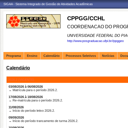
SIGAA - Sistema Integrado de Gestão de Atividades Acadêmicas
CPPGG/CCHL
COORDENACAO DO PROGR
UNIVERSIDADE FEDERAL DO PIA
http://www.posgraduacao.ufpi.br//ppggeo
Programa
Ensino
Calendário
Processos Seletivos
Notícias
Doc
Calendário
2026.2 (VIGENTE)
03/08/2026 à 06/08/2026
→ Matrícula para o período 2026.2.
17/08/2026 à 18/08/2026
→ Re-matrícula para o período 2026.2.
11/08/2026
→ Início do período letivo 2026.2.
09/09/2026
→ Início do período trancamento de turma 2026.2.
15/09/2026