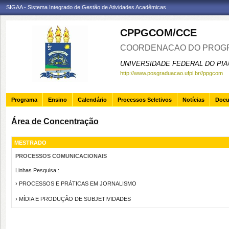
SIGAA - Sistema Integrado de Gestão de Atividades Acadêmicas
CPPGCOM/CCE
COORDENACAO DO PROGR
UNIVERSIDADE FEDERAL DO PIA
http://www.posgraduacao.ufpi.br//ppgcom
Programa
Ensino
Calendário
Processos Seletivos
Notícias
Doc
Área de Concentração
MESTRADO
PROCESSOS COMUNICACIONAIS
Linhas Pesquisa :
› PROCESSOS E PRÁTICAS EM JORNALISMO
› MÍDIA E PRODUÇÃO DE SUBJETIVIDADES