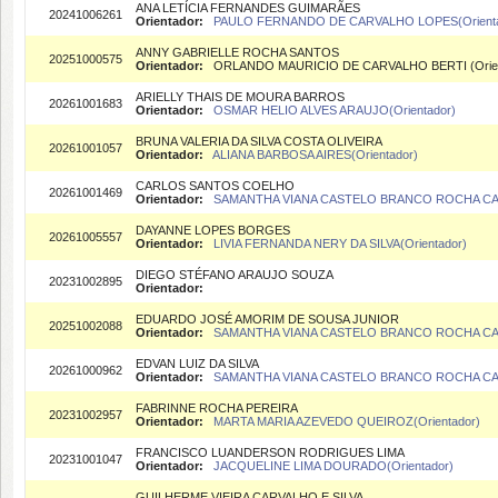
ANA LETÍCIA FERNANDES GUIMARÃES
20241006261
Orientador:
PAULO FERNANDO DE CARVALHO LOPES(Orienta
ANNY GABRIELLE ROCHA SANTOS
20251000575
Orientador:
ORLANDO MAURICIO DE CARVALHO BERTI (Orien
ARIELLY THAIS DE MOURA BARROS
20261001683
Orientador:
OSMAR HELIO ALVES ARAUJO(Orientador)
BRUNA VALERIA DA SILVA COSTA OLIVEIRA
20261001057
Orientador:
ALIANA BARBOSA AIRES(Orientador)
CARLOS SANTOS COELHO
20261001469
Orientador:
SAMANTHA VIANA CASTELO BRANCO ROCHA CAR
DAYANNE LOPES BORGES
20261005557
Orientador:
LIVIA FERNANDA NERY DA SILVA(Orientador)
DIEGO STÉFANO ARAUJO SOUZA
20231002895
Orientador:
EDUARDO JOSÉ AMORIM DE SOUSA JUNIOR
20251002088
Orientador:
SAMANTHA VIANA CASTELO BRANCO ROCHA CAR
EDVAN LUIZ DA SILVA
20261000962
Orientador:
SAMANTHA VIANA CASTELO BRANCO ROCHA CAR
FABRINNE ROCHA PEREIRA
20231002957
Orientador:
MARTA MARIA AZEVEDO QUEIROZ(Orientador)
FRANCISCO LUANDERSON RODRIGUES LIMA
20231001047
Orientador:
JACQUELINE LIMA DOURADO(Orientador)
GUILHERME VIEIRA CARVALHO E SILVA