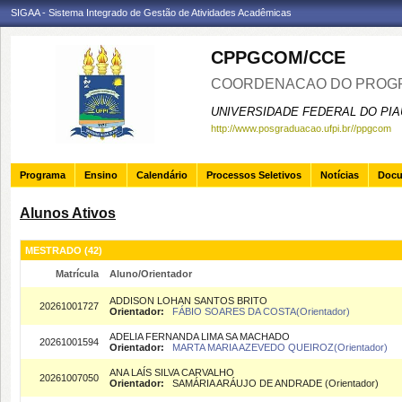
SIGAA - Sistema Integrado de Gestão de Atividades Acadêmicas
CPPGCOM/CCE
COORDENACAO DO PROGR
UNIVERSIDADE FEDERAL DO PIA
http://www.posgraduacao.ufpi.br//ppgcom
Programa
Ensino
Calendário
Processos Seletivos
Notícias
Doc
Alunos Ativos
MESTRADO (42)
Matrícula
Aluno/Orientador
ADDISON LOHAN SANTOS BRITO
20261001727
Orientador:
FÁBIO SOARES DA COSTA(Orientador)
ADELIA FERNANDA LIMA SA MACHADO
20261001594
Orientador:
MARTA MARIA AZEVEDO QUEIROZ(Orientador)
ANA LAÍS SILVA CARVALHO
20261007050
Orientador:
SAMÁRIA ARÁUJO DE ANDRADE (Orientador)