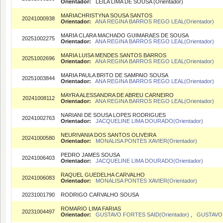
Orientador:
LEILA LIMA DE SOUSA (Orientador)
MARIACHRISTYNA SOUSA SANTOS
20241000938
Orientador:
ANA REGINA BARROS REGO LEAL(Orientador)
MARIA CLARA MACHADO GUIMARAES DE SOUSA
20251002275
Orientador:
ANA REGINA BARROS REGO LEAL(Orientador)
MARIA LUISA MENDES SANTOS BARROS
20251002696
Orientador:
ANA REGINA BARROS REGO LEAL(Orientador)
MARIA PAULA BRITO DE SAMPAIO SOUSA
20251003844
Orientador:
ANA REGINA BARROS REGO LEAL(Orientador)
MAYRA ALESSANDRA DE ABREU CARNEIRO
20241008112
Orientador:
ANA REGINA BARROS REGO LEAL(Orientador)
NARIANI DE SOUSA LOPES RODRIGUES
20241002763
Orientador:
JACQUELINE LIMA DOURADO(Orientador)
NEURIVANIA DOS SANTOS OLIVEIRA
20241000580
Orientador:
MONALISA PONTES XAVIER(Orientador)
PEDRO JAMES SOUSA
20241006403
Orientador:
JACQUELINE LIMA DOURADO(Orientador)
RAQUEL GUEDELHA CARVALHO
20241006083
Orientador:
MONALISA PONTES XAVIER(Orientador)
20231001790
RODRIGO CARVALHO SOUSA
ROMARIO LIMA FARIAS
20231004497
Orientador:
GUSTAVO FORTES SAID(Orientador)
,
GUSTAVO 