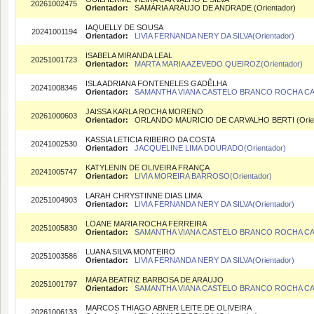
20261002475
Orientador:
SAMÁRIA ARÁUJO DE ANDRADE (Orientador)
IAQUELLY DE SOUSA
20241001194
Orientador:
LIVIA FERNANDA NERY DA SILVA(Orientador)
ISABELA MIRANDA LEAL
20251001723
Orientador:
MARTA MARIA AZEVEDO QUEIROZ(Orientador)
ISLA ADRIANA FONTENELES GADÊLHA
20241008346
Orientador:
SAMANTHA VIANA CASTELO BRANCO ROCHA CAR
JAISSA KARLA ROCHA MORENO
20261000603
Orientador:
ORLANDO MAURICIO DE CARVALHO BERTI (Orien
KASSIA LETICIA RIBEIRO DA COSTA
20241002530
Orientador:
JACQUELINE LIMA DOURADO(Orientador)
KATYLENIN DE OLIVEIRA FRANÇA
20241005747
Orientador:
LIVIA MOREIRA BARROSO(Orientador)
LARAH CHRYSTINNE DIAS LIMA
20251004903
Orientador:
LIVIA FERNANDA NERY DA SILVA(Orientador)
LOANE MARIA ROCHA FERREIRA
20251005830
Orientador:
SAMANTHA VIANA CASTELO BRANCO ROCHA CAR
LUANA SILVA MONTEIRO
20251003586
Orientador:
LIVIA FERNANDA NERY DA SILVA(Orientador)
MARA BEATRIZ BARBOSA DE ARAUJO
20251001797
Orientador:
SAMANTHA VIANA CASTELO BRANCO ROCHA CAR
MARCOS THIAGO ABNER LEITE DE OLIVEIRA
20261006133