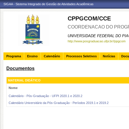
SIGAA - Sistema Integrado de Gestão de Atividades Acadêmicas
CPPGCOM/CCE
COORDENACAO DO PROGR
UNIVERSIDADE FEDERAL DO PIA
http://www.posgraduacao.ufpi.br//ppgcom
Programa
Ensino
Calendário
Processos Seletivos
Notícias
Doc
Documentos
MATERIAL DIDÁTICO
Nome
Calendário - Pós-Graduação - UFPI 2020.1 e 2020.2
Calendário Universitário da Pós-Graduação - Períodos 2019.1 e 2019.2