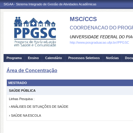
SIGAA - Sistema Integrado de Gestão de Atividades Acadêmicas
MSC/CCS
COORDENACAO DO PROGR
UNIVERSIDADE FEDERAL DO PIA
http://www.posgraduacao.ufpi.br//PPGSC
Programa
Ensino
Calendário
Processos Seletivos
Notícias
Doc
Área de Concentração
MESTRADO
SAÚDE PÚBLICA
Linhas Pesquisa :
› ANÁLISES DE SITUAÇÕES DE SAÚDE
› SAÚDE NA ESCOLA