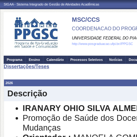
SIGAA - Sistema Integrado de Gestão de Atividades Acadêmicas
MSC/CCS
COORDENACAO DO PROGR
UNIVERSIDADE FEDERAL DO PIA
http://www.posgraduacao.ufpi.br//PPGSC
Programa
Ensino
Calendário
Processos Seletivos
Notícias
Doc
Dissertações/Teses
2026
Descrição
IRANARY OHIO SILVA ALME
Promoção de Saúde dos Docent
Mudanças