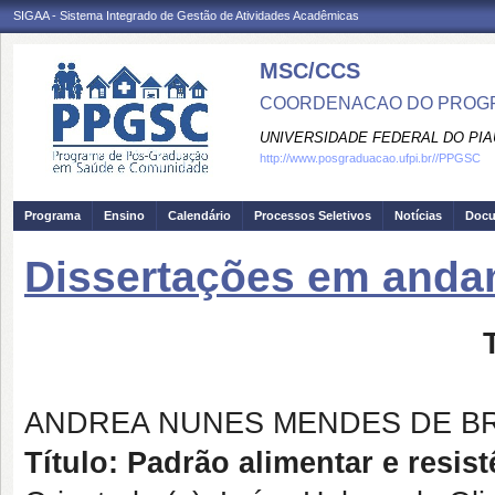
SIGAA - Sistema Integrado de Gestão de Atividades Acadêmicas
MSC/CCS
COORDENACAO DO PROGR
UNIVERSIDADE FEDERAL DO PIA
http://www.posgraduacao.ufpi.br//PPGSC
Programa
Ensino
Calendário
Processos Seletivos
Notícias
Doc
Dissertações em and
ANDREA NUNES MENDES DE B
Título: Padrão alimentar e resis