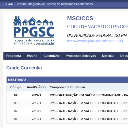
SIGAA - Sistema Integrado de Gestão de Atividades Acadêmicas
MSC/CCS
COORDENACAO DO PROGR
UNIVERSIDADE FEDERAL DO PIA
http://www.posgraduacao.ufpi.br//PPGSC
Programa
Ensino
Calendário
Processos Seletivos
Notícias
Doc
Grade Curricular
MESTRADO
Código
Ano/Período
Componente Curricular
04
2024.1
PÓS-GRADUAÇÃO EM SAÚDE E COMUNIDADE - Pres
03
2017.1
PÓS-GRADUAÇÃO EM SAÚDE E COMUNIDADE - Prese
02
2016.2
PÓS-GRADUAÇÃO EM SAÚDE E COMUNIDADE - Prese
01
2015.1
PÓS-GRADUAÇÃO EM SAÚDE E COMUNIDADE - Prese