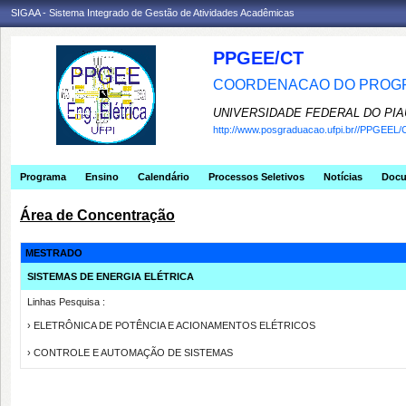
SIGAA - Sistema Integrado de Gestão de Atividades Acadêmicas
PPGEE/CT
COORDENACAO DO PROGR
UNIVERSIDADE FEDERAL DO PIA
http://www.posgraduacao.ufpi.br//PPGEEL/
Programa
Ensino
Calendário
Processos Seletivos
Notícias
Doc
Área de Concentração
MESTRADO
SISTEMAS DE ENERGIA ELÉTRICA
Linhas Pesquisa :
› ELETRÔNICA DE POTÊNCIA E ACIONAMENTOS ELÉTRICOS
› CONTROLE E AUTOMAÇÃO DE SISTEMAS