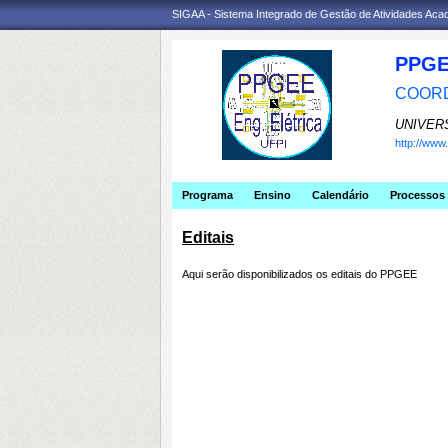
SIGAA - Sistema Integrado de Gestão de Atividades Ac
PPGE
COORD
UNIVER
http://ww
Programa
Ensino
Calendário
Processos 
Editais
Aqui serão disponibilizados os editais do PPGEE