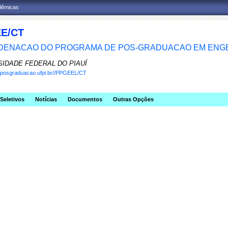
adêmicas
E/CT
ENACAO DO PROGRAMA DE POS-GRADUACAO EM ENGE
SIDADE FEDERAL DO PIAUÍ
w.posgraduacao.ufpi.br//PPGEEL/CT
Seletivos
Notícias
Documentos
Outras Opções