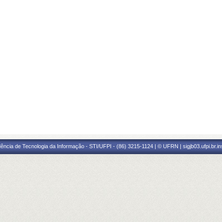
ência de Tecnologia da Informação - STI/UFPI - (86) 3215-1124 | © UFRN | sigjb03.ufpi.br.i