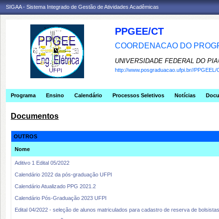
SIGAA - Sistema Integrado de Gestão de Atividades Acadêmicas
PPGEE/CT
COORDENACAO DO PROGR
UNIVERSIDADE FEDERAL DO PIA
http://www.posgraduacao.ufpi.br//PPGEEL/
Programa
Ensino
Calendário
Processos Seletivos
Notícias
Doc
Documentos
OUTROS
Nome
Aditivo 1 Edital 05/2022
Calendário 2022 da pós-graduação UFPI
Calendário Atualizado PPG 2021.2
Calendário Pós-Graduação 2023 UFPI
Edital 04/2022 - seleção de alunos matriculados para cadastro de reserva de bolsist