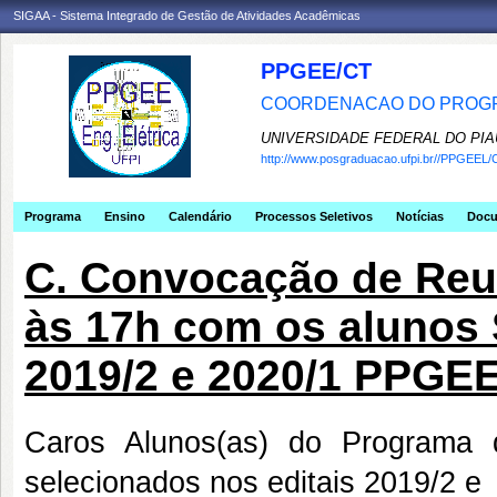
SIGAA - Sistema Integrado de Gestão de Atividades Acadêmicas
PPGEE/CT
COORDENACAO DO PROGR
UNIVERSIDADE FEDERAL DO PIA
http://www.posgraduacao.ufpi.br//PPGEEL/
Programa
Ensino
Calendário
Processos Seletivos
Notícias
Doc
C. Convocação de Reun
às 17h com os alunos 
2019/2 e 2020/1 PPGE
Caros Alunos(as) do Programa 
selecionados nos editais 2019/2