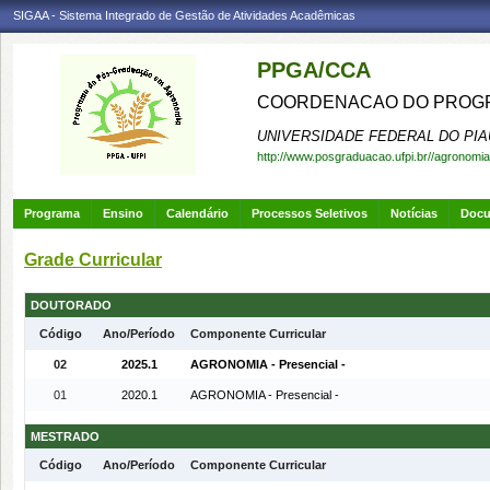
SIGAA - Sistema Integrado de Gestão de Atividades Acadêmicas
PPGA/CCA
COORDENACAO DO PROGR
UNIVERSIDADE FEDERAL DO PIA
http://www.posgraduacao.ufpi.br//agronomia
Programa
Ensino
Calendário
Processos Seletivos
Notícias
Doc
Grade Curricular
DOUTORADO
Código
Ano/Período
Componente Curricular
02
2025.1
AGRONOMIA - Presencial -
01
2020.1
AGRONOMIA - Presencial -
MESTRADO
Código
Ano/Período
Componente Curricular