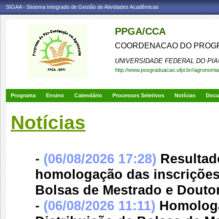
SIGAA - Sistema Integrado de Gestão de Atividades Acadêmicas
PPGA/CCA
COORDENACAO DO PROGR
UNIVERSIDADE FEDERAL DO PIA
http://www.posgraduacao.ufpi.br//agronomia
Programa
Ensino
Calendário
Processos Seletivos
Notícias
Doc
Notícias
-
(06/08/2026 17:28)
Resultad
homologação das inscrições 
Bolsas de Mestrado e Douto
-
(06/08/2026 11:11)
Homologa