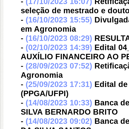
-
(17/10/2023 16:07)
Retifica
seleção de mestrado e dou
-
(16/10/2023 15:55)
Divulgada
em Agronomia
-
(16/10/2023 08:29)
RESULTA
-
(02/10/2023 14:39)
Edital 
AUXÍLIO FINANCEIRO AO 
-
(28/09/2023 07:52)
Retifica
Agronomia
-
(25/09/2023 17:31)
Edital d
(PPGA/UFPI)
-
(14/08/2023 10:33)
Banca d
SILVA BERNARDO BRITO
-
(14/08/2023 09:02)
Banca d