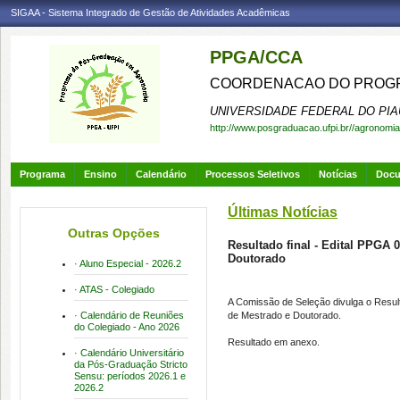
SIGAA - Sistema Integrado de Gestão de Atividades Acadêmicas
PPGA/CCA
COORDENACAO DO PROGR
UNIVERSIDADE FEDERAL DO PIA
http://www.posgraduacao.ufpi.br//agronomia
Programa
Ensino
Calendário
Processos Seletivos
Notícias
Doc
Últimas Notícias
Outras Opções
Resultado final - Edital PPGA 
Doutorado
· Aluno Especial - 2026.2
· ATAS - Colegiado
A Comissão de Seleção divulga o Result
· Calendário de Reuniões
de Mestrado e Doutorado.
do Colegiado - Ano 2026
Resultado em anexo.
· Calendário Universitário
da Pós-Graduação Stricto
Sensu: períodos 2026.1 e
2026.2