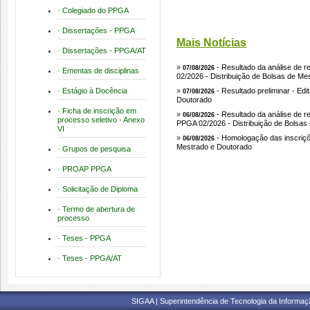
Cadastrada em: 08/08/2026
· Colegiado do PPGA
· Dissertações - PPGA
Mais Notícias
· Dissertações - PPGA/AT
»
- Resultado da análise de re
07/08/2026
· Ementas de disciplinas
02/2026 - Distribuição de Bolsas de Me
· Estágio à Docência
»
- Resultado preliminar - Ed
07/08/2026
Doutorado
· Ficha de inscrição em
»
- Resultado da análise de r
06/08/2026
processo seletivo - Anexo
PPGA 02/2026 - Distribuição de Bolsas
VI
»
- Homologação das inscriçõe
06/08/2026
Mestrado e Doutorado
· Grupos de pesquisa
· PROAP PPGA
· Solicitação de Diploma
· Termo de abertura de
processo
· Teses - PPGA
· Teses - PPGA/AT
SIGAA | Superintendência de Tecnologia da Informaçã