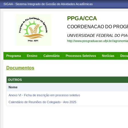
SIGAA - Sistema Integrado de Gestão de Atividades Acadêmicas
PPGA/CCA
COORDENACAO DO PROGR
UNIVERSIDADE FEDERAL DO PIA
http://www.posgraduacao.ufpi.br//agronomia
Programa
Ensino
Calendário
Processos Seletivos
Notícias
Doc
Documentos
OUTROS
Nome
Anexo VI - Ficha de inscrição em processo seletivo
Calendário de Reuniões do Colegiado - Ano 2025