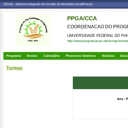
SIGAA - Sistema Integrado de Gestão de Atividades Acadêmicas
PPGA/CCA
COORDENACAO DO PROGR
UNIVERSIDADE FEDERAL DO PIA
http://www.posgraduacao.ufpi.br//agronomia
Programa
Ensino
Calendário
Processos Seletivos
Notícias
Doc
Turmas
Ano . P