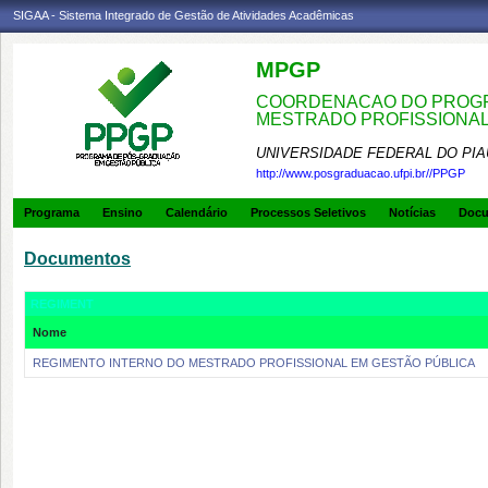
SIGAA - Sistema Integrado de Gestão de Atividades Acadêmicas
MPGP
COORDENACAO DO PROGR
MESTRADO PROFISSIONA
UNIVERSIDADE FEDERAL DO PIA
http://www.posgraduacao.ufpi.br//PPGP
Programa
Ensino
Calendário
Processos Seletivos
Notícias
Doc
Documentos
REGIMENT
Nome
REGIMENTO INTERNO DO MESTRADO PROFISSIONAL EM GESTÃO PÚBLICA