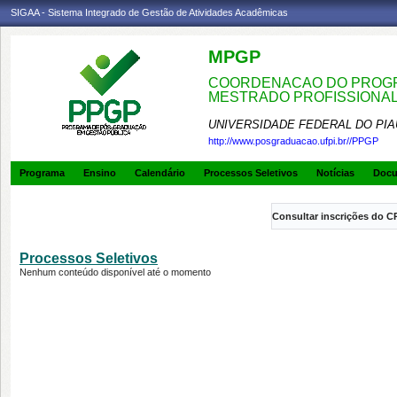
SIGAA - Sistema Integrado de Gestão de Atividades Acadêmicas
MPGP
COORDENACAO DO PROGR
MESTRADO PROFISSIONA
UNIVERSIDADE FEDERAL DO PIA
http://www.posgraduacao.ufpi.br//PPGP
Programa
Ensino
Calendário
Processos Seletivos
Notícias
Doc
Consultar inscrições do C
Processos Seletivos
Nenhum conteúdo disponível até o momento