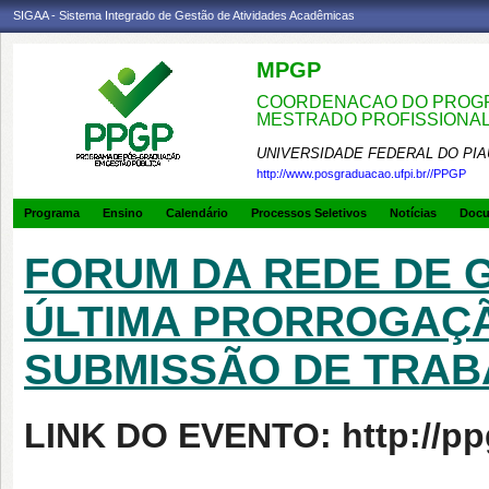
SIGAA - Sistema Integrado de Gestão de Atividades Acadêmicas
MPGP
COORDENACAO DO PROGR
MESTRADO PROFISSIONA
UNIVERSIDADE FEDERAL DO PIA
http://www.posgraduacao.ufpi.br//PPGP
Programa
Ensino
Calendário
Processos Seletivos
Notícias
Doc
FORUM DA REDE DE G
ÚLTIMA PRORROGAÇÃ
SUBMISSÃO DE TRABA
LINK DO EVENTO: http://ppg