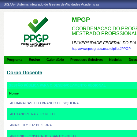
SIGAA - Sistema Integrado de Gestão de Atividades Acadêmicas
MPGP
COORDENACAO DO PROGR
MESTRADO PROFISSIONA
UNIVERSIDADE FEDERAL DO PIA
http://www.posgraduacao.ufpi.br//PPGP
Programa
Ensino
Calendário
Processos Seletivos
Notícias
Doc
Corpo Docente
GESTÃO PÚBLICA PARA O DESENVOLVIMENTO REGIONAL
Nome
ADRIANA CASTELO BRANCO DE SIQUEIRA
ALEXANDRE RABELO NETO
ANA KEULY LUZ BEZERRA
ANTONIO FONSECA DOS SANTOS NETO