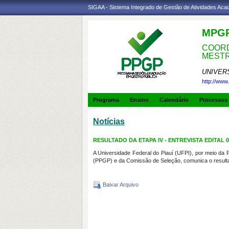
SIGAA - Sistema Integrado de Gestão de Atividades Ac
MPG
COORD
MESTR
UNIVER
http://www
Programa
Ensino
Calendário
Processos 
Notícias
RESULTADO DA ETAPA IV - ENTREVISTA EDITAL 0
A Universidade Federal do Piauí (UFPI), por meio d
(PPGP) e da Comissão de Seleção, comunica o resultado
Baixar Arquivo