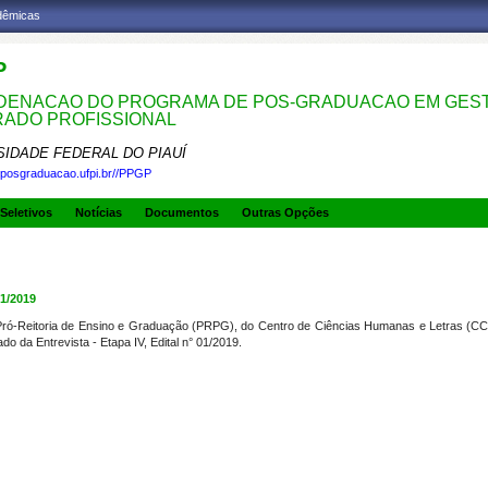
adêmicas
P
ENACAO DO PROGRAMA DE POS-GRADUACAO EM GESTA
ADO PROFISSIONAL
SIDADE FEDERAL DO PIAUÍ
.posgraduacao.ufpi.br//PPGP
Seletivos
Notícias
Documentos
Outras Opções
1/2019
a Pró-Reitoria de Ensino e Graduação (PRPG), do Centro de Ciências Humanas e Letras 
 da Entrevista - Etapa IV, Edital n° 01/2019.