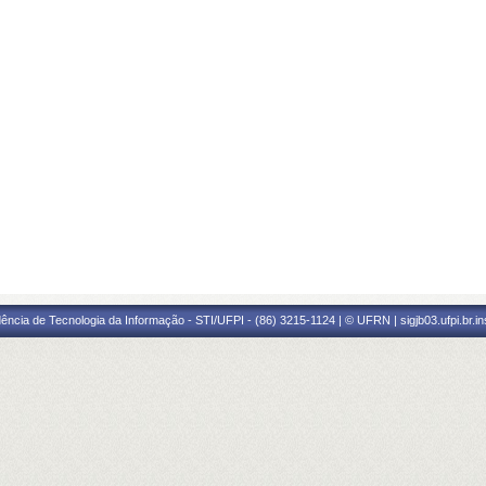
ência de Tecnologia da Informação - STI/UFPI - (86) 3215-1124 | © UFRN | sigjb03.ufpi.br.i