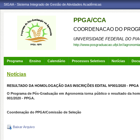
SIGAA - Sistema Integrado de Gestão de Atividades Acadêmicas
PPGA/CCA
COORDENACAO DO PROGR
UNIVERSIDADE FEDERAL DO PIA
http://www.posgraduacao.ufpi.br//agronomia
Programa
Ensino
Calendário
Processos Seletivos
Notícias
Doc
Notícias
RESULTADO DA HOMOLOGAÇÃO DAS INSCRIÇÕES EDITAL Nº001/2020 - PPGA
O Programa de Pós-Graduação em Agronomia torna público o resultado da homol
001/2020 - PPGA.
Coordenação do PPGA/Comissão de Seleção
Baixar Arquivo