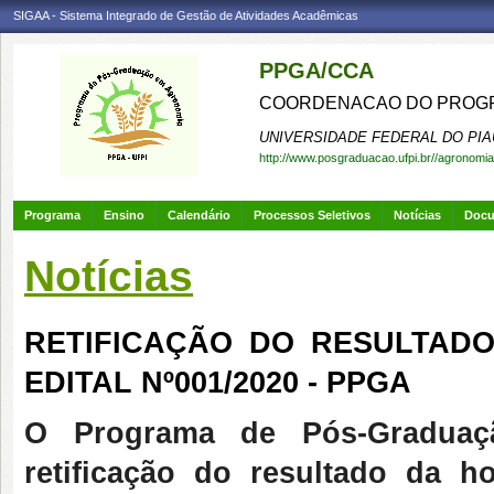
SIGAA - Sistema Integrado de Gestão de Atividades Acadêmicas
PPGA/CCA
COORDENACAO DO PROGR
UNIVERSIDADE FEDERAL DO PIA
http://www.posgraduacao.ufpi.br//agronomia
Programa
Ensino
Calendário
Processos Seletivos
Notícias
Doc
Notícias
RETIFICAÇÃO DO RESULTAD
EDITAL Nº001/2020 - PPGA
O Programa de Pós-Graduaç
retificação do resultado da 