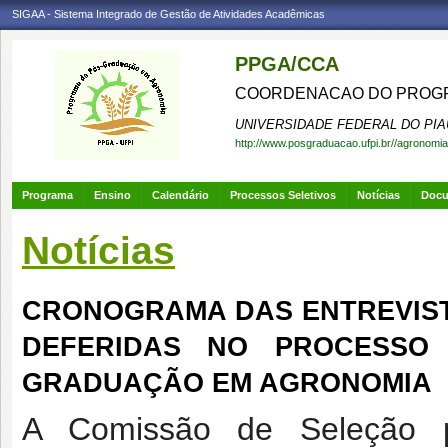
SIGAA - Sistema Integrado de Gestão de Atividades Acadêmicas
PPGA/CCA
COORDENACAO DO PROGR
UNIVERSIDADE FEDERAL DO PIA
http://www.posgraduacao.ufpi.br//agronomia
Programa
Ensino
Calendário
Processos Seletivos
Notícias
Doc
Notícias
CRONOGRAMA DAS ENTREVIST
DEFERIDAS NO PROCESSO
GRADUAÇÃO EM AGRONOMIA
A Comissão de Seleção p