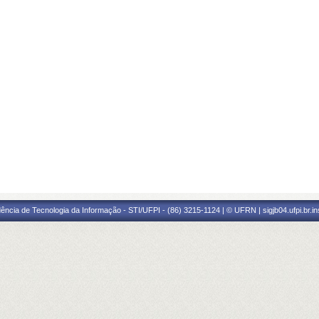
ência de Tecnologia da Informação - STI/UFPI - (86) 3215-1124 | © UFRN | sigjb04.ufpi.br.i