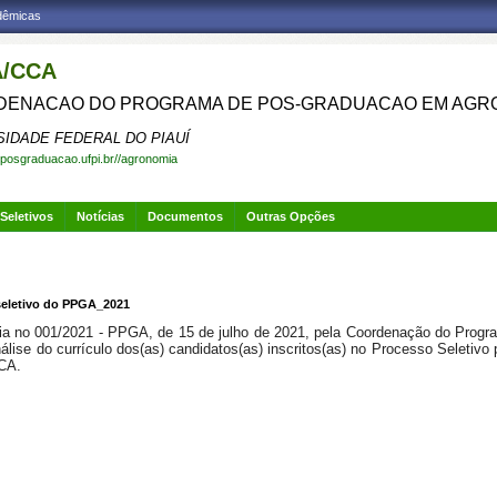
adêmicas
/CCA
ENACAO DO PROGRAMA DE POS-GRADUACAO EM AGR
SIDADE FEDERAL DO PIAUÍ
.posgraduacao.ufpi.br//agronomia
Seletivos
Notícias
Documentos
Outras Opções
 seletivo do PPGA_2021
ia no 001/2021 - PPGA, de 15 de julho de 2021, pela Coordenação do Prog
análise do currículo dos(as) candidatos(as) inscritos(as) no Processo Seleti
CA.