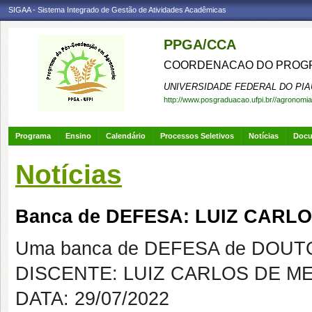
SIGAA - Sistema Integrado de Gestão de Atividades Acadêmicas
PPGA/CCA
COORDENACAO DO PROGR
UNIVERSIDADE FEDERAL DO PIA
http://www.posgraduacao.ufpi.br//agronomia
Programa
Ensino
Calendário
Processos Seletivos
Notícias
Doc
Notícias
Banca de DEFESA: LUIZ CARL
Uma banca de DEFESA de DOUTOR
DISCENTE: LUIZ CARLOS DE M
DATA: 29/07/2022