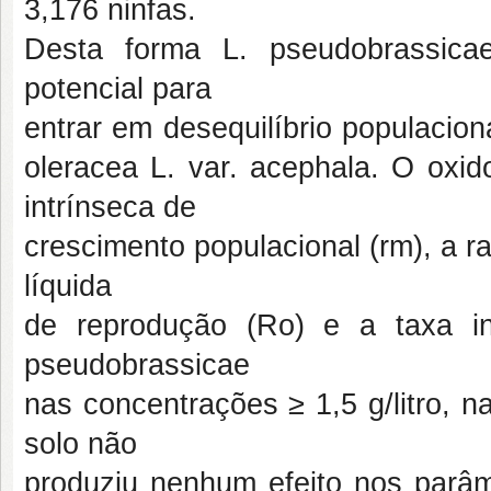
3,176 ninfas.
Desta forma L. pseudobrassic
potencial para
entrar em desequilíbrio populacio
oleracea L. var. acephala. O oxido 
intrínseca de
crescimento populacional (rm), a ra
líquida
de reprodução (Ro) e a taxa in
pseudobrassicae
nas concentrações ≥ 1,5 g/litro, 
solo não
produziu nenhum efeito nos parâm