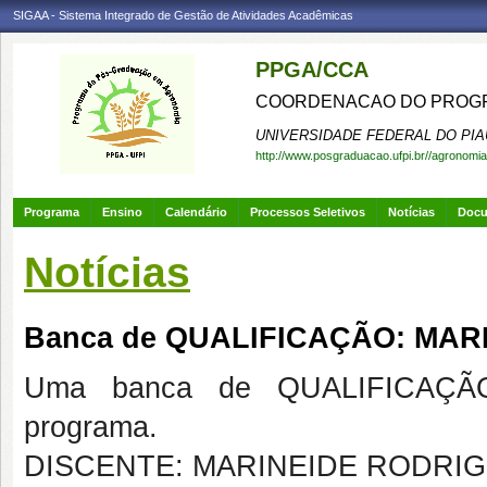
SIGAA - Sistema Integrado de Gestão de Atividades Acadêmicas
PPGA/CCA
COORDENACAO DO PROGR
UNIVERSIDADE FEDERAL DO PIA
http://www.posgraduacao.ufpi.br//agronomia
Programa
Ensino
Calendário
Processos Seletivos
Notícias
Doc
Notícias
Banca de QUALIFICAÇÃO: MA
Uma banca de QUALIFICAÇÃO
programa.
DISCENTE: MARINEIDE RODRI