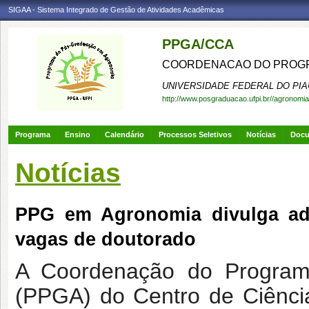
SIGAA - Sistema Integrado de Gestão de Atividades Acadêmicas
PPGA/CCA
COORDENACAO DO PROGR
UNIVERSIDADE FEDERAL DO PIA
http://www.posgraduacao.ufpi.br//agronomia
Programa
Ensino
Calendário
Processos Seletivos
Notícias
Doc
Notícias
PPG em Agronomia divulga adit
vagas de doutorado
A Coordenação do Progra
(PPGA) do Centro de Ciência