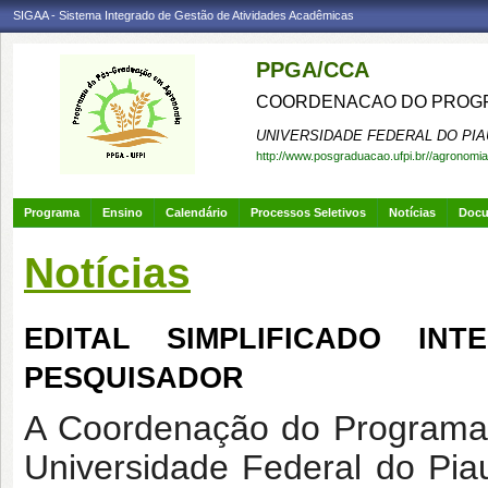
SIGAA - Sistema Integrado de Gestão de Atividades Acadêmicas
PPGA/CCA
COORDENACAO DO PROGR
UNIVERSIDADE FEDERAL DO PIA
http://www.posgraduacao.ufpi.br//agronomia
Programa
Ensino
Calendário
Processos Seletivos
Notícias
Doc
Notícias
EDITAL SIMPLIFICADO IN
PESQUISADOR
A Coordenação do Programa
Universidade Federal do Pi