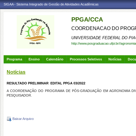
SIGAA - Sistema Integrado de Gestão de Atividades Acadêmicas
PPGA/CCA
COORDENACAO DO PROGR
UNIVERSIDADE FEDERAL DO PIA
http://www.posgraduacao.ufpi.br//agronomia
Programa
Ensino
Calendário
Processos Seletivos
Notícias
Doc
Notícias
RESULTADO PRELIMINAR  EDITAL PPGA 03/2022
A COORDENAÇÃO DO PROGRAMA DE PÓS-GRADUAÇÃO EM AGRONOMIA D
PESQUISADOR.
Baixar Arquivo