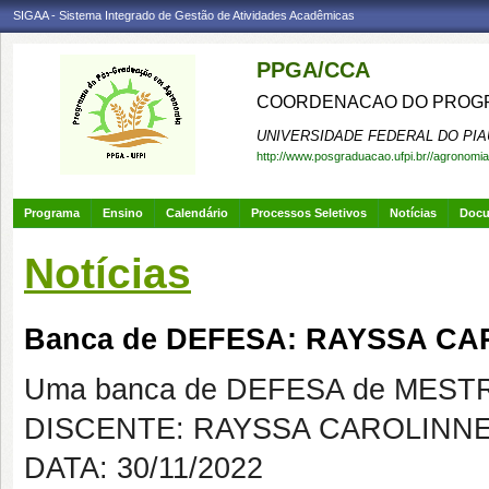
SIGAA - Sistema Integrado de Gestão de Atividades Acadêmicas
PPGA/CCA
COORDENACAO DO PROGR
UNIVERSIDADE FEDERAL DO PIA
http://www.posgraduacao.ufpi.br//agronomia
Programa
Ensino
Calendário
Processos Seletivos
Notícias
Doc
Notícias
Banca de DEFESA: RAYSSA C
Uma banca de DEFESA de MESTRAD
DISCENTE: RAYSSA CAROLINN
DATA: 30/11/2022