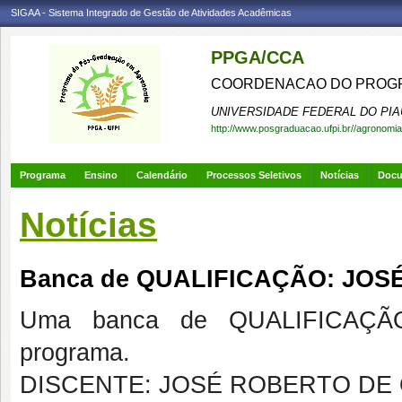
SIGAA - Sistema Integrado de Gestão de Atividades Acadêmicas
PPGA/CCA
COORDENACAO DO PROGR
UNIVERSIDADE FEDERAL DO PIA
http://www.posgraduacao.ufpi.br//agronomia
Programa
Ensino
Calendário
Processos Seletivos
Notícias
Doc
Notícias
Banca de QUALIFICAÇÃO: JOS
Uma banca de QUALIFICAÇÃO
programa.
DISCENTE: JOSÉ ROBERTO DE 