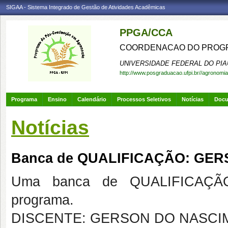
SIGAA - Sistema Integrado de Gestão de Atividades Acadêmicas
PPGA/CCA
COORDENACAO DO PROGR
UNIVERSIDADE FEDERAL DO PIA
http://www.posgraduacao.ufpi.br//agronomia
Programa
Ensino
Calendário
Processos Seletivos
Notícias
Doc
Notícias
Banca de QUALIFICAÇÃO: GE
Uma banca de QUALIFICAÇÃO
programa.
DISCENTE: GERSON DO NASCI