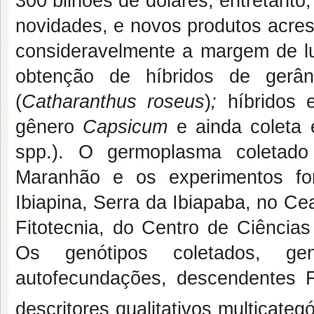
300 bilhões de dólares, entretant
novidades, e novos produtos acre
consideravelmente a margem de lu
obtenção de híbridos de ger
(
Catharanthus roseus
)
;
híbridos 
gênero
Capsicum
e ainda
coleta 
spp.). O germoplasma coletad
Maranhão e os experimentos fo
Ibiapina, Serra da Ibiapaba, no C
Fitotecnia, do Centro de Ciências
Os genótipos coletados, ge
autofecundações, descendentes 
descritores qualitativos multicateg