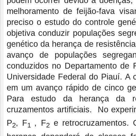
podem ocorrer devido à doenças,
melhoramento de feijão-fava visa
preciso o estudo do controle gené
objetiva conduzir populações segre
genético da herança de resistênci
avanço de populações segregan
conduzidos no Departamento de Fi
Universidade Federal do Piauí. A 
em um avanço rápido de cinco ge
Para estudo da herança da res
cruzamentos artificiais. No exper
P
, F
, F
e retrocruzamentos. O 
2
1
2