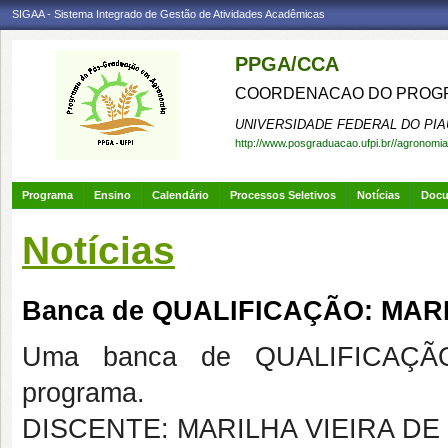
SIGAA - Sistema Integrado de Gestão de Atividades Acadêmicas
PPGA/CCA
COORDENACAO DO PROGR
UNIVERSIDADE FEDERAL DO PIA
http://www.posgraduacao.ufpi.br//agronomia
Programa
Ensino
Calendário
Processos Seletivos
Notícias
Doc
Notícias
Banca de QUALIFICAÇÃO: MARI
Uma banca de QUALIFICAÇÃO
programa.
DISCENTE: MARILHA VIEIRA DE