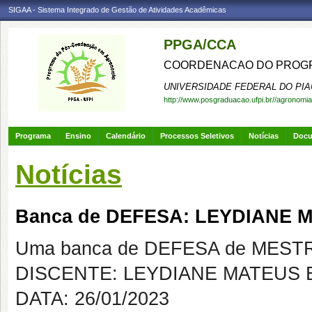
SIGAA - Sistema Integrado de Gestão de Atividades Acadêmicas
PPGA/CCA
COORDENACAO DO PROGR
UNIVERSIDADE FEDERAL DO PIA
http://www.posgraduacao.ufpi.br//agronomia
Programa
Ensino
Calendário
Processos Seletivos
Notícias
Doc
Notícias
Banca de DEFESA: LEYDIANE
Uma banca de DEFESA de MESTRAD
DISCENTE: LEYDIANE MATEUS
DATA: 26/01/2023