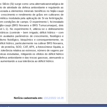
o Silício (Si) surge como uma alternativaestratégica de
o de atividade da defesa antioxidante e regulando as
ociada a elementos minerais benéficos no feijão-caupi
 no crescimento e rendimento de grãos em cultivares de
ética modulada pela aplicação de Si via fertirrigação.
m condições de campo. O experimento I, foi instalado
 feijão-caupi (BRS Novaera e BRS Tumucumaque), dois
ol L
-1
). No experimento II, utilizou-se o delineamento
icos (controle – bem irrigado; déficit hídrico – com
 avaliados parâmetros de crescimento, fisiológico e
lismo fisiológico, bioquímico e consequentemente, os
ficit hídrico, particularmente na cultivar BRS Novaera,
or de proteína, SOD, CAT, APX, a fotossíntese líquida, a
a tolerância relativa ao estresse, número de vagens por
icas estudadas, mitigando os efeitos do déficit hidrico
 defesa antioxidante e das trocas gasosas, atenuando a
 aumentando a sua tolerância ao déficit hídrico.
Notícia cadastrada em:
13/12/2022 16:28