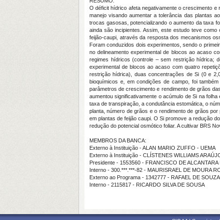
RESUMO:
O déficit hídrico afeta negativamente o crescimento e 
manejo visando aumentar a tolerância das plantas ao
trocas gasosas, potencializando o aumento da taxa fo
ainda são incipientes. Assim, este estudo teve como o
feijão-caupi, através da resposta dos mecanismos osmo
Foram conduzidos dois experimentos, sendo o primeir
no delineamento experimental de blocos ao acaso co
regimes hídricos (controle – sem restrição hídrica; d
experimental de blocos ao acaso com quatro repetiçõ
restrição hídrica), duas concentrações de Si (0 e 2
bioquímicos e, em condições de campo, foi também qu
parâmetros de crescimento e rendimento de grãos das pl
aumentou significativamente o acúmulo de Si na folha e 
taxa de transpiração, a condutância estomática, o núme
planta, número de grãos e o rendimento de grãos por pl
em plantas de feijão caupi. O Si promove a redução do
redução do potencial osmótico foliar. A cultivar BRS No
MEMBROS DA BANCA:
Externo à Instituição - ALAN MARIO ZUFFO - UEMA
Externo à Instituição - CLÍSTENES WILLIAMS AR
Presidente - 1553560 - FRANCISCO DE ALCANTAR
Interno - 300.***.***-82 - MAURISRAEL DE MOURA
Externo ao Programa - 1342777 - RAFAEL DE SOUZ
Interno - 2115817 - RICARDO SILVA DE SOUSA