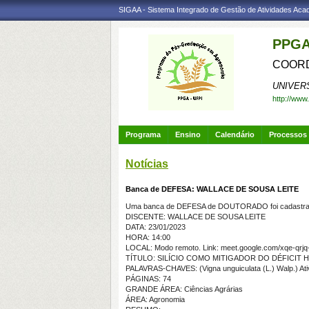
SIGAA - Sistema Integrado de Gestão de Atividades Ac
PPGA
COORD
UNIVER
http://www
Programa
Ensino
Calendário
Processos 
Notícias
Banca de DEFESA: WALLACE DE SOUSA LEITE
Uma banca de DEFESA de DOUTORADO foi cadastrad
DISCENTE: WALLACE DE SOUSA LEITE
DATA: 23/01/2023
HORA: 14:00
LOCAL: Modo remoto. Link: meet.google.com/xqe-qrjq
TÍTULO: SILÍCIO COMO MITIGADOR DO DÉFICIT 
PALAVRAS-CHAVES: (Vigna unguiculata (L.) Walp.) Ativi
PÁGINAS: 74
GRANDE ÁREA: Ciências Agrárias
ÁREA: Agronomia