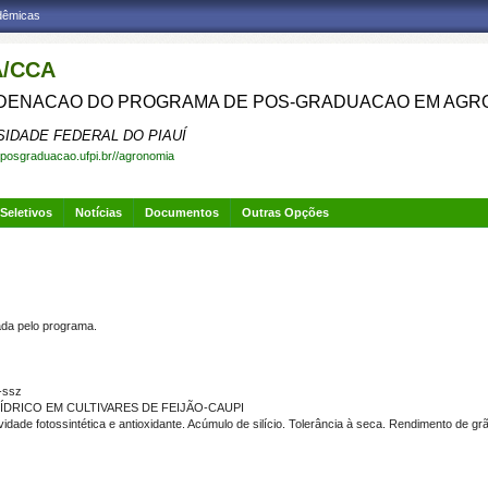
adêmicas
/CCA
ENACAO DO PROGRAMA DE POS-GRADUACAO EM AGR
SIDADE FEDERAL DO PIAUÍ
.posgraduacao.ufpi.br//agronomia
Seletivos
Notícias
Documentos
Outras Opções
a pelo programa.
-ssz
HÍDRICO EM CULTIVARES DE FEIJÃO-CAUPI
dade fotossintética e antioxidante. Acúmulo de silício. Tolerância à seca. Rendimento de gr