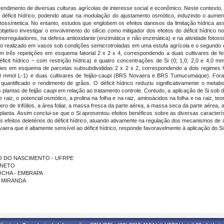
rendimento de diversas culturas agrícolas de interesse social e econômico. Neste contexto, 
 déficit hídrico, podendo atuar na modulação do ajustamento osmótico, induzindo o aument
tossíntetica. No entanto, estudos que englobem os efeitos danosos da limitação hídrica ass
bjetivo investigar o envolvimento do silício como mitigador dos efeitos do déficit hídrico
rreguladores, na defesa antioxidante (enzimática e não enzimática) e na atividade fotossint
o realizado em vasos sob condições semicrotroladas em uma estufa agrícola e o segundo e
m três repetições em esquema fatorial 2 x 2 x 4, correspondendo a duas cultivares de
éficit hídrico – com restrição hídrica) e quatro concentrações de Si (0; 1,0; 2,0 e 4,0 mm
es em esquema de parcelas subsubdivididas 2 x 2 x 2, correspondendo a dois regimes hídr
,0 mmol L
-1
) e duas cultivares de feijão-caupi (BRS Novaera e BRS Tumucumaque). Foram
antificado o rendimento de grãos. O déficit hídrico reduziu significativamente o metabo
antas de feijão caupi em relação ao tratamento controle. Contudo, a aplicação de Si sob dé
raiz, o potencial osmótico, a prolina na folha e na raiz, aminoácidos na folha e na raiz, te
ro de trifólios, a área foliar, a massa fresca da parte aérea, a massa seca da parte aérea, 
anta. Assim conclui-se que o Si apresentou efeitos benéficos sobre as diversas característ
s efeitos deletérios do déficit hídrico, atuando ativamente na regulação dos mecanismos de
vaera que é altamente sensível ao déficit hídrico, responde favoravelmente à aplicação do Si
AÚJO DO NASCIMENTO - UFRPE
A NETO
 ROCHA - EMBRAPA
A MIRANDA