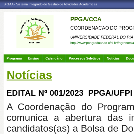
SIGAA - Sistema Integrado de Gestão de Atividades Acadêmicas
PPGA/CCA
COORDENACAO DO PROGR
UNIVERSIDADE FEDERAL DO PIA
http://www.posgraduacao.ufpi.br//agronomia
Programa
Ensino
Calendário
Processos Seletivos
Notícias
Doc
Notícias
EDITAL Nº 001/2023  PPGA/UFPI
A Coordenação do Progra
comunica a abertura das in
candidatos(as) a Bolsa de D