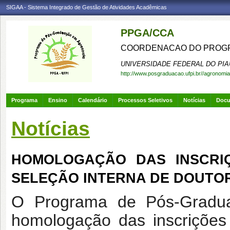
SIGAA - Sistema Integrado de Gestão de Atividades Acadêmicas
PPGA/CCA
COORDENACAO DO PROGR
UNIVERSIDADE FEDERAL DO PIA
http://www.posgraduacao.ufpi.br//agronomia
Programa
Ensino
Calendário
Processos Seletivos
Notícias
Doc
Notícias
HOMOLOGAÇÃO DAS INSCRIÇÕ
SELEÇÃO INTERNA DE DOUTO
O Programa de Pós-Gradua
homologação das inscrições 